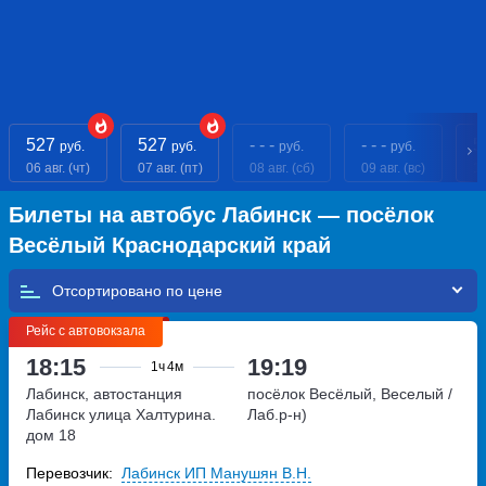
527
527
- - -
- - -
5
руб.
руб.
руб.
руб.
06 авг. (чт)
07 авг. (пт)
08 авг. (сб)
09 авг. (вс)
10
Билеты на автобус Лабинск — посёлок
Весёлый Краснодарский край
Отсортировано по
Рейс с автовокзала
18:15
19:19
1ч
4м
Лабинск, автостанция
посёлок Весёлый, Веселый /
Лабинск
улица Халтурина.
Лаб.р-н)
дом 18
Перевозчик:
Лабинск ИП Манушян В.Н.