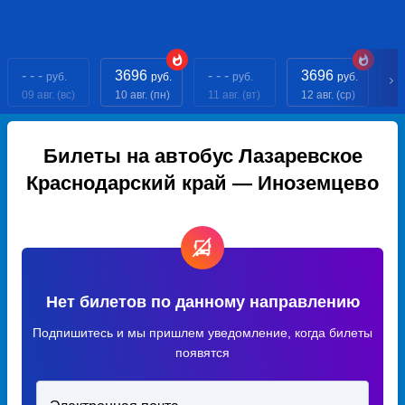
- - -
3696
- - -
3696
- 
руб.
руб.
руб.
руб.
09 авг. (вс)
10 авг. (пн)
11 авг. (вт)
12 авг. (ср)
13
Билеты на автобус Лазаревское
Краснодарский край — Иноземцево
Нет билетов по данному направлению
Подпишитесь и мы пришлем уведомление, когда билеты
появятся