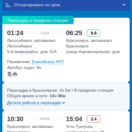
Отсортировано по
Пересадка в пределах станции
01:24
06:25
8.8
5ч
1м
Лесосибирск, автовокзал
Красноярск, автовокзал
Лесосибирск
Красноярск
5-й микрорайон, дом 31А
улица Аэровокзальная, дом
22
Перевозчик:
Енисейское АТП
Автобус ходит: Вс
Пересадка в Красноярске:
4ч
5м
• В пределах станции
Общее время в пути:
13ч
40м
Детали рейсов и пересадки
10:30
15:04
3.4
4ч
34м
Красноярск, автовокзал
Усть-Тунгуска,
Красноярск
ул.Центральная, 24