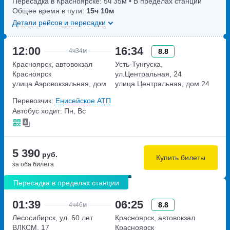
Пересадка в Красноярске:
5ч
35м
• В пределах станции
Общее время в пути:
15ч
10м
Детали рейсов и пересадки
12:00
16:34
8.8
4ч
34м
Красноярск, автовокзал
Усть-Тунгуска,
Красноярск
ул.Центральная, 24
улица Аэровокзальная, дом
улица Центральная, дом 24
22
Перевозчик:
Енисейское АТП
Автобус ходит: Пн, Вс
5 390
руб.
Купить билеты
за оба билета
Пересадка в пределах станции
01:39
06:25
8.8
4ч
46м
Лесосибирск, ул. 60 лет
Красноярск, автовокзал
ВЛКСМ, 17
Красноярск