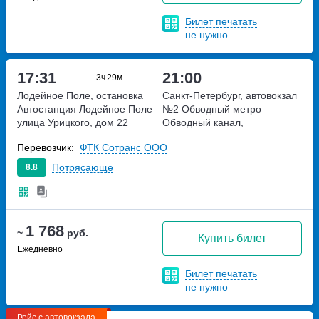
Билет печатать
не нужно
17:31
21:00
3ч
29м
Лодейное Поле, остановка
Санкт-Петербург, автовокзал
Автостанция Лодейное Поле
№2 Обводный
метро
улица Урицкого, дом 22
Обводный канал,
набережная Обводного
Перевозчик:
ФТК Сотранс ООО
канала, дом 36
Потрясающе
8.8
1 768
~
руб.
Купить билет
Ежедневно
Билет печатать
не нужно
Рейс с автовокзала