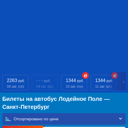
2263
- - -
1344
1344
1
руб.
руб.
руб.
руб.
08 авг. (сб)
09 авг. (вс)
10 авг. (пн)
11 авг. (вт)
12
Билеты на автобус Лодейное Поле —
Санкт-Петербург
Отсортировано по