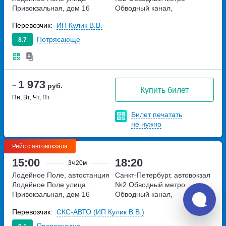
Привокзальная, дом 16
Обводный канал,
набережная Обводного
Перевозчик:
ИП Кулик В.В.
канала, дом 36
Потрясающе
8.7
1 973
~
руб.
Купить билет
Пн, Вт, Чт, Пт
Билет печатать
не нужно
Рейс с автовокзала
15:00
18:20
3ч
20м
Лодейное Поле, автостанция
Санкт-Петербург, автовокзал
Лодейное Поле
улица
№2 Обводный
метро
Привокзальная, дом 16
Обводный канал,
набережная Обводного
Перевозчик:
СКС-АВТО (ИП Кулик В.В.)
канала, дом 36