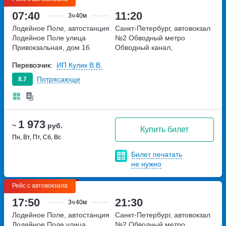
07:40
11:20
3ч
40м
Лодейное Поле, автостанция
Санкт-Петербург, автовокзал
Лодейное Поле
улица
№2 Обводный
метро
Привокзальная, дом 16
Обводный канал,
набережная Обводного
Перевозчик:
ИП Кулик В.В.
канала, дом 36
Потрясающе
8.7
1 973
~
руб.
Купить билет
Пн, Вт, Пт, Сб, Вс
Билет печатать
не нужно
Рейс с автовокзала
17:50
21:30
3ч
40м
Лодейное Поле, автостанция
Санкт-Петербург, автовокзал
Лодейное Поле
улица
№2 Обводный
метро