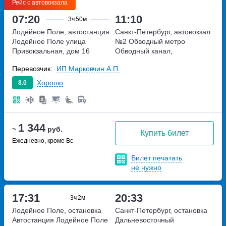
Рейс с автовокзала
07:20
11:10
3ч
50м
Лодейное Поле, автостанция
Санкт-Петербург, автовокзал
Лодейное Поле
улица
№2 Обводный
метро
Привокзальная, дом 16
Обводный канал,
набережная Обводного
Перевозчик:
ИП Марковчин А.П.
канала, дом 36
Хорошо
8.0
1 344
~
руб.
Купить билет
Ежедневно, кроме Вс
Билет печатать
не нужно
17:31
20:33
3ч
2м
Лодейное Поле, остановка
Санкт-Петербург, остановка
Автостанция Лодейное Поле
Дальневосточный