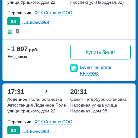
улица Урицкого, дом 22
проспект(ул.Народная,32)
улица Народная, дом 32
Перевозчик:
ФТК Сотранс ООО
Потрясающе
8.8
1 697
~
руб.
Купить билет
Ежедневно
Билет печатать
не нужно
17:31
20:31
3ч
Лодейное Поле, остановка
Санкт-Петербург, остановка
Автостанция Лодейное Поле
Народная улица
улица
улица Урицкого, дом 22
Народная, дом 98
Перевозчик:
ФТК Сотранс ООО
Потрясающе
8.8