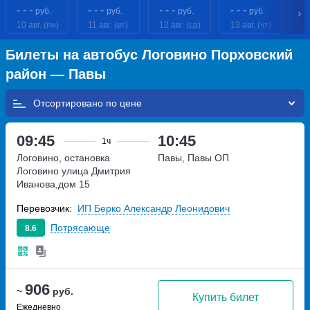
- - -
- - -
- - -
- - -
- 
руб.
руб.
руб.
руб.
10 авг. (пн)
11 авг. (вт)
12 авг. (ср)
13 авг. (чт)
14
Билеты на автобус Логовино Порховский
район — Павы
Отсортировано по
09:45
10:45
1ч
Логовино, остановка
Павы, Павы ОП
Логовино
улица Дмитрия
Иванова,дом 15
Перевозчик:
ИП Берко Александр Леонидович
Потрясающе
8.6
906
~
руб.
Купить билет
Ежедневно