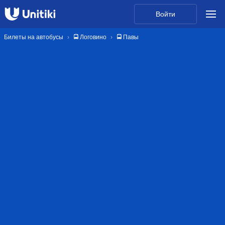
Войти
Билеты на автобусы
🚍 Логовино
🚍 Павы