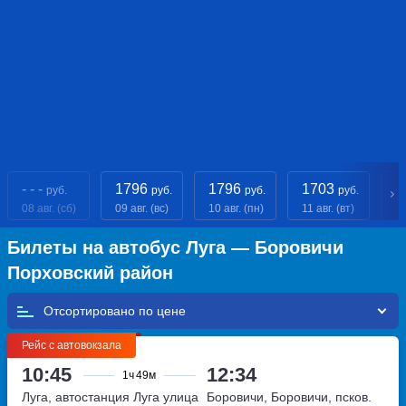
- - -
1796
1796
1703
- 
руб.
руб.
руб.
руб.
08 авг. (сб)
09 авг. (вс)
10 авг. (пн)
11 авг. (вт)
12
Билеты на автобус Луга — Боровичи
Порховский район
Отсортировано по
Рейс с автовокзала
10:45
12:34
1ч
49м
Луга, автостанция Луга
улица
Боровичи, Боровичи, псков.