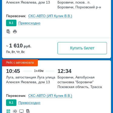
Алексея Яковлева, дом 13
Боровичи, псков.. п.
Боровичи, Порховский р-н
Перевозчик:
СКС-АВТО (ИП Кулик В.В.)
Превосходно
9.1
1 610
~
руб.
Купить билет
Пн, Вт, Чт, Вс
Рейс с автовокзала
10:45
12:34
1ч
49м
Луга, автостанция Луга
улица
Боровичи, Автобусная
Алексея Яковлева, дом 13
остановка "Боровичи"
Псковская область, Трасса
58А-383
Перевозчик:
СКС-АВТО (ИП Кулик В.В.)
Превосходно
9.1