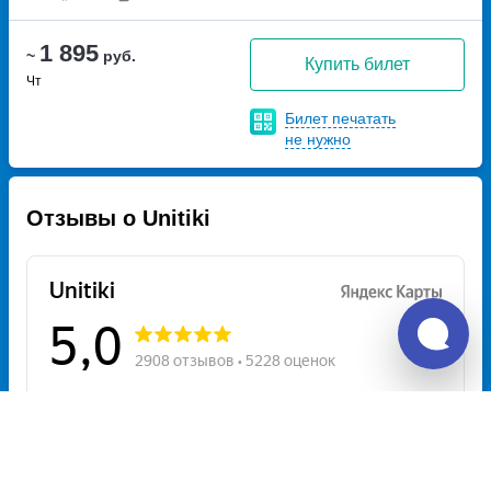
1 895
~
руб.
Купить билет
Чт
Билет печатать
не нужно
Отзывы о Unitiki