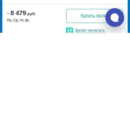
8 479
~
руб.
Купить билет
Пн, Ср, Чт, Вс
Билет печатать
не нужно
Рейс с автовокзала
19:50
14:50
19ч
Луганск, автовокзал Луганск
Брянск, Брянск АВ
улица Оборонная, дом 28
Перевозчик:
ИП Блажко Константин Николаевич
Превосходно
9.1
8 968
~
руб.
Купить билет
Пн, Чт, Вс