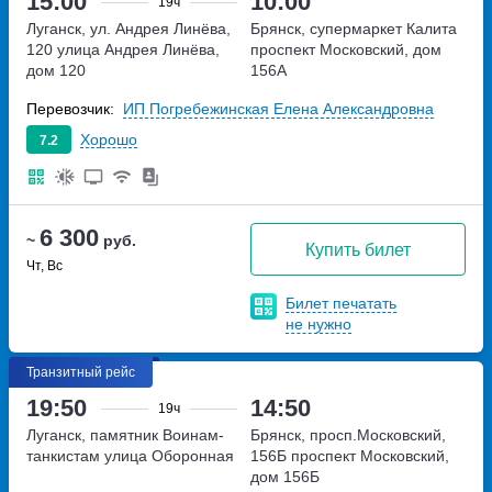
15:00
10:00
19ч
Луганск, ул. Андрея Линёва,
Брянск, супермаркет Калита
120
улица Андрея Линёва,
проспект Московский, дом
дом 120
156А
Перевозчик:
ИП Погребежинская Елена Александровна
Хорошо
7.2
6 300
~
руб.
Купить билет
Чт, Вс
Билет печатать
не нужно
Транзитный рейс
19:50
14:50
19ч
Луганск, памятник Воинам-
Брянск, просп.Московский,
танкистам
улица Оборонная
156Б
проспект Московский,
дом 156Б