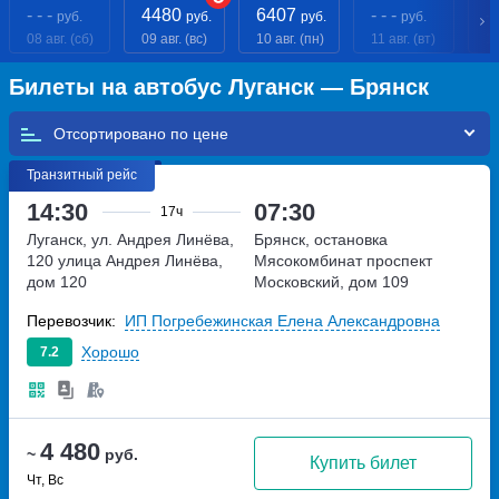
- - -
4480
6407
- - -
- 
руб.
руб.
руб.
руб.
08 авг. (сб)
09 авг. (вс)
10 авг. (пн)
11 авг. (вт)
12
Билеты на автобус Луганск — Брянск
Отсортировано по
Транзитный рейс
14:30
07:30
17ч
Луганск, ул. Андрея Линёва,
Брянск, остановка
120
улица Андрея Линёва,
Мясокомбинат
проспект
дом 120
Московский, дом 109
Перевозчик:
ИП Погребежинская Елена Александровна
Хорошо
7.2
4 480
~
руб.
Купить билет
Чт, Вс