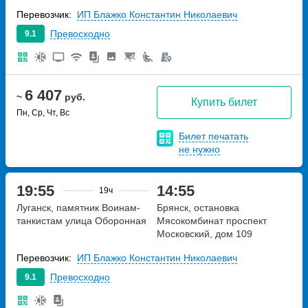
Перевозчик:
ИП Блажко Константин Николаевич
Превосходно
9.1
6 407
~
руб.
Купить билет
Пн, Ср, Чт, Вс
Билет печатать
не нужно
19:55
14:55
19ч
Луганск, памятник Воинам-
Брянск, остановка
танкистам
улица Оборонная
Мясокомбинат
проспект
Московский, дом 109
Перевозчик:
ИП Блажко Константин Николаевич
Превосходно
9.1