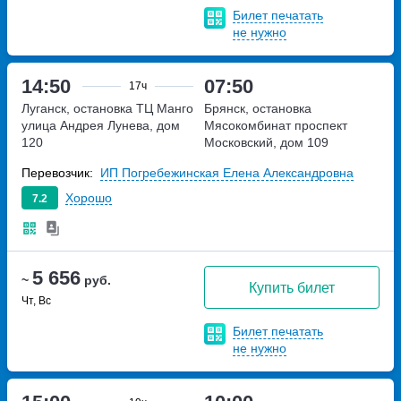
Билет печатать
не нужно
14:50
07:50
17ч
Луганск, остановка ТЦ Манго
Брянск, остановка
улица Андрея Лунева, дом
Мясокомбинат
проспект
120
Московский, дом 109
Перевозчик:
ИП Погребежинская Елена Александровна
Хорошо
7.2
5 656
~
руб.
Купить билет
Чт, Вс
Билет печатать
не нужно