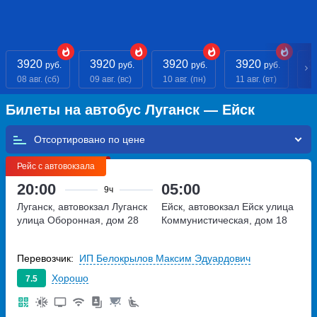
3920
3920
3920
3920
3
руб.
руб.
руб.
руб.
08 авг. (сб)
09 авг. (вс)
10 авг. (пн)
11 авг. (вт)
12
Билеты на автобус Луганск — Ейск
Отсортировано по
Рейс с автовокзала
20:00
05:00
9ч
Луганск, автовокзал Луганск
Ейск, автовокзал Ейск
улица
улица Оборонная, дом 28
Коммунистическая, дом 18
Перевозчик:
ИП Белокрылов Максим Эдуардович
Хорошо
7.5