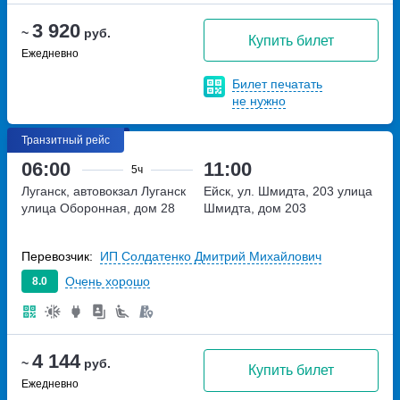
3 920
~
руб.
Купить билет
Ежедневно
Билет печатать
не нужно
Транзитный рейс
06:00
11:00
5ч
Луганск, автовокзал Луганск
Ейск, ул. Шмидта, 203
улица
улица Оборонная, дом 28
Шмидта, дом 203
Перевозчик:
ИП Солдатенко Дмитрий Михайлович
Очень хорошо
8.0
4 144
~
руб.
Купить билет
Ежедневно