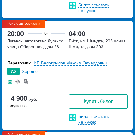
Билет печатать
не нужно
Рейс с автовокзала
20:00
04:00
8ч
Луганск, автовокзал Луганск
Ейск, ул. Шмидта, 203
улица
улица Оборонная, дом 28
Шмидта, дом 203
Перевозчик:
ИП Белокрылов Максим Эдуардович
Хорошо
7.5
4 900
~
руб.
Купить билет
Ежедневно
Билет печатать
не нужно