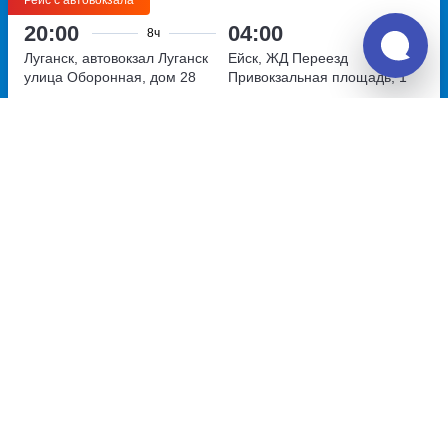
Рейс с автовокзала
20:00
04:00
8ч
Луганск, автовокзал Луганск
Ейск, ЖД Переезд
улица Оборонная, дом 28
Привокзальная площадь, 1
Перевозчик:
ИП Белокрылов Максим Эдуардович
Хорошо
7.5
5 090
~
руб.
Купить билет
Ежедневно
Билет печатать
не нужно
Рейс с автовокзала
20:00
05:00
9ч
Луганск, автовокзал Луганск
Ейск, автовокзал Ейск
улица Оборонная, дом 28