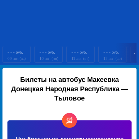
- - -
- - -
- - -
- - -
- 
руб.
руб.
руб.
руб.
09 авг. (вс)
10 авг. (пн)
11 авг. (вт)
12 авг. (ср)
13
Билеты на автобус Макеевка
Донецкая Народная Республика —
Тыловое