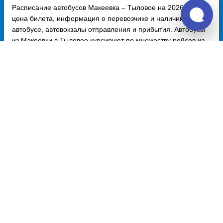
Расписание автобусов Макеевка – Тыловое на 2026 год,
цена билета, информация о перевозчике и наличии мест в
автобусе, автовокзалы отправления и прибытия. Автобусы
из Макеевки в Тыловое курсируют по множеству рейсов из
нескольких автовокзалов по различным маршрутам.
Доступен также график движения, точная стоимость билета
и примерный маршрут следования автобуса на карте.
Купить билет из Макеевки
Макеевка - Москва
3450 руб.
Макеевка - Ростов-на-Дону
1400 руб.
Макеевка - Уфа
16800 руб.
Макеевка - Краснодар
1904 руб.
Макеевка - Санкт-Петербург
8960 руб.