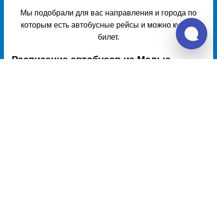
Мы подобрали для вас направления и города по
которым есть автобусные рейсы и можно купить
билет.
Расписание автобусов из Малые
Дербеты в Садовое
Расписание автобусов Малые Дербеты – Садовое на 2026
год, цена билета, информация о перевозчике и наличии
мест в автобусе, автовокзалы отправления и прибытия.
Автобусы из Малые Дербеты в Садовое курсируют по
множеству рейсов из нескольких автовокзалов по
различным маршрутам. Доступен также график движения,
точная стоимость билета и примерный маршрут
следования автобуса на карте.
Купить билет в Малые Дербеты
Ставрополь - Малые Дербеты
3336 руб.