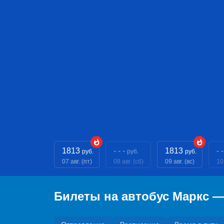
1813
- - -
1813
- -
руб.
руб.
руб.
07 авг. (пт)
08 авг. (сб)
09 авг. (вс)
10
Билеты на автобус Маркс 