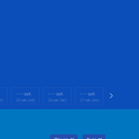
- - -
- - -
- - -
- - -
руб.
руб.
руб.
руб.
т)
15 авг. (сб)
16 авг. (вс)
17 авг. (пн)
18 авг. (вт)