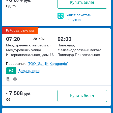
~
руб.
Купить билет
Ср, Сб
Билет печатать
не нужно
Рейс с автовокзала
07:20
02:00
20ч
40м
Междуреченск, автовокзал
Павлодар,
Междуреченск
улица
Железнодорожный вокзал
Интернациональная, дом 16
Павлодар
Привокзальная
площадь, дом 1/1
Перевозчик:
ТОО "Sattilik Karaganda"
Великолепно
9.6
7 508
~
руб.
Купить билет
Сб