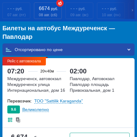
- - -
6674
- - -
- - -
- 
руб.
руб.
руб.
руб.
07 авг. (пт)
08 авг. (сб)
09 авг. (вс)
10 авг. (пн)
11
Билеты на автобус Междуреченск —
Павлодар
Отсортировано по
Рейс с автовокзала
07:20
02:00
20ч
40м
Междуреченск, автовокзал
Павлодар, Автовокзал
Междуреченск
улица
Павлодар
площадь
Интернациональная, дом 16
Привокзальная, дом 1
Перевозчик:
ТОО "Sattilik Karaganda"
Великолепно
9.6
6 674