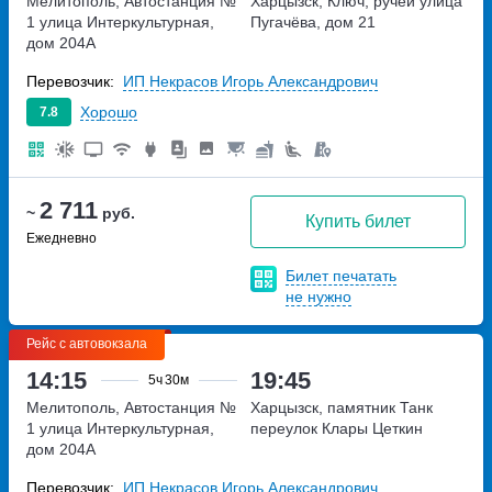
Мелитополь, Автостанция №
Харцызск, Ключ, ручей
улица
1
улица Интеркультурная,
Пугачёва, дом 21
дом 204А
Перевозчик:
ИП Некрасов Игорь Александрович
Хорошо
7.8
2 711
~
руб.
Купить билет
Ежедневно
Билет печатать
не нужно
Рейс с автовокзала
14:15
19:45
5ч
30м
Мелитополь, Автостанция №
Харцызск, памятник Танк
1
улица Интеркультурная,
переулок Клары Цеткин
дом 204А
Перевозчик:
ИП Некрасов Игорь Александрович