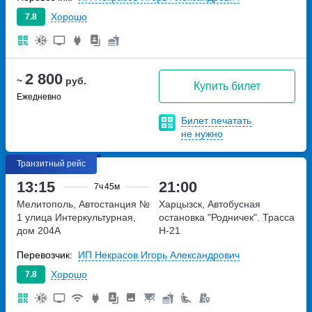
Хорошо
7.8
2 800
~
руб.
Купить билет
Ежедневно
Билет печатать
не нужно
Транзитный рейс
13:15
21:00
7ч
45м
Мелитополь, Автостанция №
Харцызск, Автобусная
1
улица Интеркультурная,
остановка "Родничек".
Трасса
дом 204А
Н-21
Перевозчик:
ИП Некрасов Игорь Александрович
Хорошо
7.8