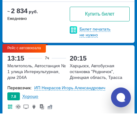
2 834
~
руб.
Купить билет
Ежедневно
Билет печатать
не нужно
Рейс с автовокзала
13:15
20:15
7ч
Мелитополь, Автостанция №
Харцызск, Автобусная
1
улица Интеркультурная,
остановка "Родничок",
дом 204А
Донецкая область, Трасса
Н-21
Донецкая область,
Перевозчик:
ИП Некрасов Игорь Александрович
Трасса Н-21
Хорошо
7.8
3 080
~
руб.
Купить билет
Вт, Ср, Чт, Вс