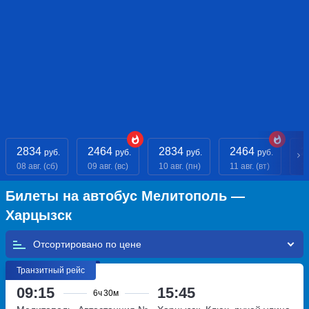
2834
2464
2834
2464
2
руб.
руб.
руб.
руб.
08 авг. (сб)
09 авг. (вс)
10 авг. (пн)
11 авг. (вт)
12
Билеты на автобус Мелитополь —
Харцызск
Отсортировано по
Транзитный рейс
09:15
15:45
6ч
30м