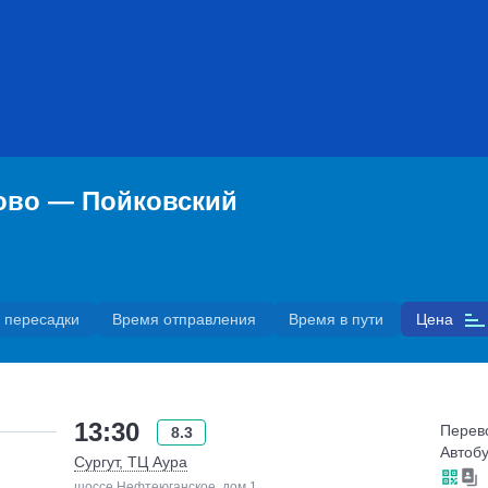
тово — Пойковский
 пересадки
Время отправления
Время в пути
Цена
13:30
Перев
8.3
Автобу
Сургут, ТЦ Аура
шоссе Нефтеюганское, дом 1