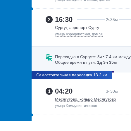
16:30
2
2ч
35м
Сургут, аэропорт Сургут
улица Аэрофлотская, дом 50
Пересадка в Сургуте:
3ч
• 7.4 км межд
Общее время в пути:
1д
3ч
35м
Самостоятельная пересадка 13.2 км
04:20
1
3ч
30м
Месягутово, кольцо Месягутово
улица Коммунистическая
13:30
2
22ч