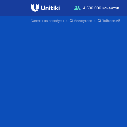
4 500 000 клиентов
Билеты на автобусы
🚍 Месягутово
🚍 Пойковский