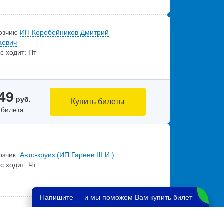
озчик:
ИП Коробейников Дмитрий
аевич
с ходит: Пт
49
руб.
Купить билеты
 билета
озчик:
Авто-круиз (ИП Гареев Ш.И.)
с ходит: Чт
Напишите — и мы поможем Вам купить билет
озчик:
ИП Муталапов Рустем Бейдуллович
с ходит: Чт