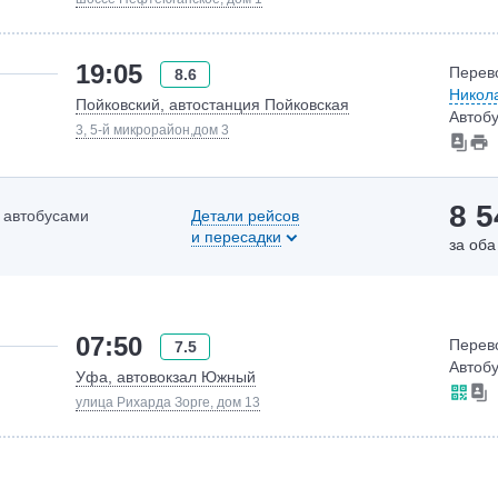
19:05
Перев
8.6
Никол
Пойковский, автостанция Пойковская
Автобу
3, 5-й микрорайон,дом 3
8 5
у автобусами
Детали рейсов
и пересадки
за оба
07:50
Перев
7.5
Автобу
Уфа, автовокзал Южный
улица Рихарда Зорге, дом 13
11:30
Перев
5.3
Автобу