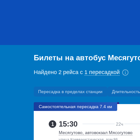
Билеты на автобус Месягу
Найдено 2 рейса с
1 пересадкой
Пересадка в пределах станции
Длительность
Самостоятельная пересадка 7.4 км
15:30
1
22ч
Месягутово, автовокзал Мясогутово
улица Коммунистическая, дом 86