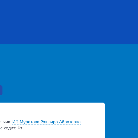
озчик:
ИП Муратова Эльвира Айратовна
с ходит: Чт