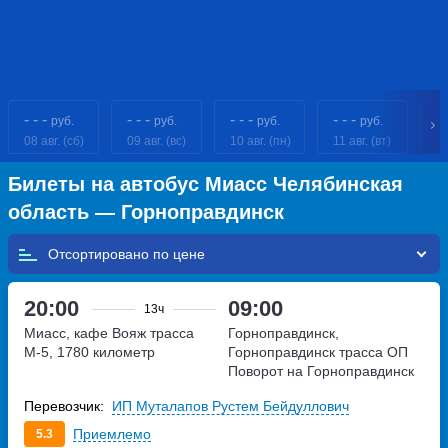
- - -
- - -
- - -
- - -
- 
руб.
руб.
руб.
руб.
08 авг. (сб)
09 авг. (вс)
10 авг. (пн)
11 авг. (вт)
12
Билеты на автобус Миасс Челябинская
область — Горноправдинск
Отсортировано по
20:00
09:00
13ч
Миасс, кафе Вояж
трасса
Горноправдинск,
М-5, 1780 километр
Горноправдинск трасса ОП
Поворот на Горноправдинск
Перевозчик:
ИП Муталапов Рустем Бейдуллович
Приемлемо
5.3