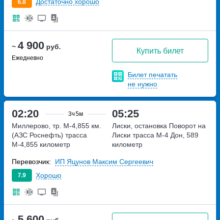
Достаточно хорошо
6.8
4 900
~
руб.
Купить билет
Ежедневно
Билет печатать
не нужно
02:20
05:25
3ч
5м
Миллерово, тр. М-4,855 км.
Лиски, остановка Поворот на
(АЗС Роснефть)
трасса
Лиски
трасса М-4 Дон, 589
М-4,855 километр
километр
Перевозчик:
ИП Яцунов Максим Сергеевич
Хорошо
7.9
5 600