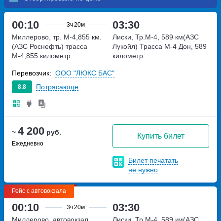
00:10
03:30
3ч
20м
Миллерово, тр. М-4,855 км.
Лиски, Тр.М-4, 589 км(АЗС
(АЗС Роснефть)
трасса
Лукойл)
Трасса М-4 Дон, 589
М-4,855 километр
километр
Перевозчик:
ООО "ЛЮКС БАС"
Потрясающе
8.8
4 200
~
руб.
Купить билет
Ежедневно
Билет печатать
не нужно
Рейс с автовокзала
00:10
03:30
3ч
20м
Миллерово, автовокзал
Лиски, Тр.М-4, 589 км(АЗС