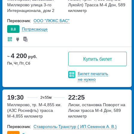
Миллерово
улица 3-го
Лукойл)
Трасса М-4 Дон, 589
Интернационала, дом 2
километр
Перевозчик:
ООО "ЛЮКС БАС"
Потрясающе
8.8
4 200
~
руб.
Купить билет
Пн, Чт, Пт, Сб
Билет печатать
не нужно
19:30
22:25
2ч
55м
Миллерово, тр. М-4,855 км.
Лиски, остановка Поворот на
(АЗС Роснефть)
трасса
Лиски
трасса М-4 Дон, 589
М-4,855 километр
километр
Перевозчик:
Ставрополь-Транстур ( ИП Семенов А. В.)