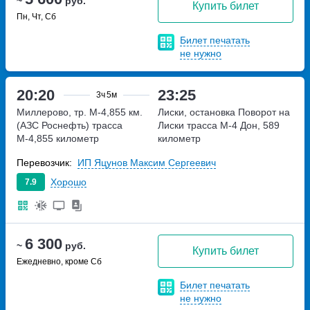
~
руб.
Купить билет
Пн, Чт, Сб
Билет печатать
не нужно
20:20
23:25
3ч
5м
Миллерово, тр. М-4,855 км.
Лиски, остановка Поворот на
(АЗС Роснефть)
трасса
Лиски
трасса М-4 Дон, 589
М-4,855 километр
километр
Перевозчик:
ИП Яцунов Максим Сергеевич
Хорошо
7.9
6 300
~
руб.
Купить билет
Ежедневно, кроме Сб
Билет печатать
не нужно