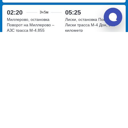
02:20
05:25
3ч
5м
Миллерово, остановка
Лиски, остановка Поворот на
Поворот на Миллерово –
Лиски
трасса М-4 Дон, 589
АЗС
трасса М-4,855
километр
километр
Перевозчик:
ИП Яцунов Максим Сергеевич
Хорошо
7.9
6 588
~
руб.
Купить билет
Пн, Чт, Сб
Билет печатать
не нужно
02:45
05:55
3ч
10м
Миллерово, тр. М-4,855 км.
Лиски, остановка Поворот на
(АЗС Роснефть)
трасса
Лиски
трасса М-4 Дон, 589