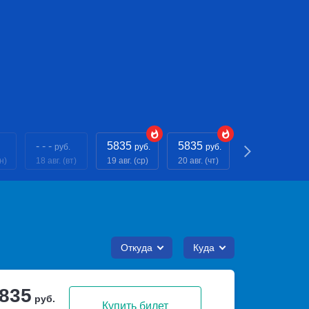
- - -
5835
5835
5835
руб.
руб.
руб.
руб.
н)
18 авг. (вт)
19 авг. (ср)
20 авг. (чт)
21 авг. (пт)
Откуда
Куда
 835
руб.
Купить билет