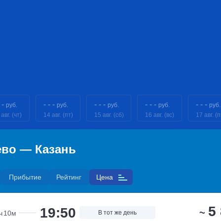
 -
- - -
- - -
- - -
- - -
руб.
руб.
руб.
руб.
руб.
авг. (чт)
14 авг. (пт)
15 авг. (сб)
16 авг. (вс)
17 авг. (п
ево — Казань
Прибытие
Рейтинг
Цена
5
19:50
~
ч
10м
В тот же день