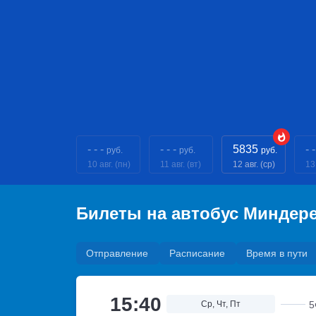
- - -
- - -
5835
- -
руб.
руб.
руб.
10 авг. (пн)
11 авг. (вт)
12 авг. (ср)
13 
Билеты на автобус Миндер
Отправление
Расписание
Время в пути
15:40
Ср, Чт, Пт
5