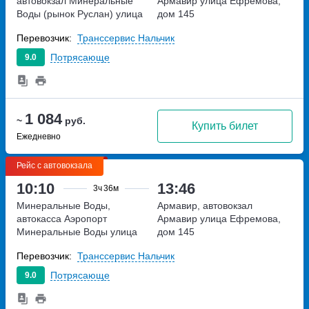
автовокзал Минеральные
Армавир
улица Ефремова,
Воды (рынок Руслан)
улица
дом 145
Советская, дом 97
Перевозчик:
Транссервис Нальчик
Потрясающе
9.0
1 084
~
руб.
Купить билет
Ежедневно
Рейс с автовокзала
10:10
13:46
3ч
36м
Минеральные Воды,
Армавир, автовокзал
автокасса Аэропорт
Армавир
улица Ефремова,
Минеральные Воды
улица
дом 145
Советская, дом 148А
Перевозчик:
Транссервис Нальчик
Потрясающе
9.0