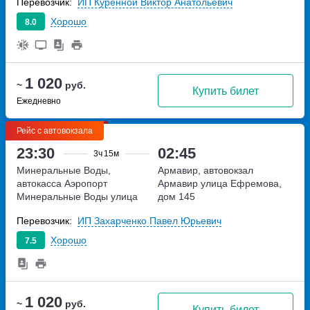
Перевозчик:
ИП Куренной Виктор Анатольевич
Хорошо
8.0
1 020
~
руб.
Купить билет
Ежедневно
Рейс с автовокзала
23:30
02:45
3ч
15м
Минеральные Воды,
Армавир, автовокзал
автокасса Аэропорт
Армавир
улица Ефремова,
Минеральные Воды
улица
дом 145
Советская, дом 148А
Перевозчик:
ИП Захарченко Павел Юрьевич
Хорошо
7.5
1 020
~
руб.
Купить билет