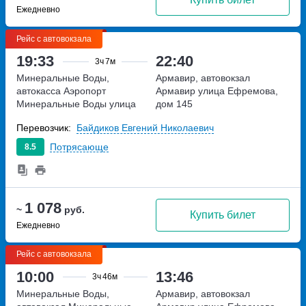
Ежедневно
Рейс с автовокзала
19:33
22:40
3ч
7м
Минеральные Воды,
Армавир, автовокзал
автокасса Аэропорт
Армавир
улица Ефремова,
Минеральные Воды
улица
дом 145
Советская, дом 148А
Перевозчик:
Байдиков Евгений Николаевич
Потрясающе
8.5
1 078
~
руб.
Купить билет
Ежедневно
Рейс с автовокзала
10:00
13:46
3ч
46м
Минеральные Воды,
Армавир, автовокзал