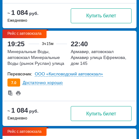
1 084
~
руб.
Купить билет
Ежедневно
Рейс с автовокзала
19:25
22:40
3ч
15м
Минеральные Воды,
Армавир, автовокзал
автовокзал Минеральные
Армавир
улица Ефремова,
Воды (рынок Руслан)
улица
дом 145
Советская, дом 97
Перевозчик:
ООО «Кисловодский автовокзал»
Достаточно хорошо
7.0
1 084
~
руб.
Купить билет
Ежедневно
Рейс с автовокзала