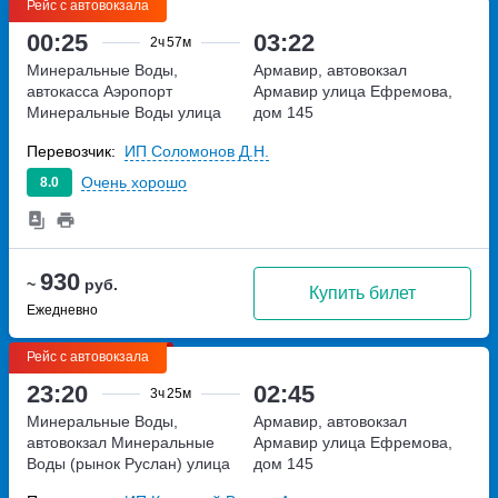
Рейс с автовокзала
00:25
03:22
2ч
57м
Минеральные Воды,
Армавир, автовокзал
автокасса Аэропорт
Армавир
улица Ефремова,
Минеральные Воды
улица
дом 145
Советская, дом 148А
Перевозчик:
ИП Соломонов Д.Н.
Очень хорошо
8.0
930
~
руб.
Купить билет
Ежедневно
Рейс с автовокзала
23:20
02:45
3ч
25м
Минеральные Воды,
Армавир, автовокзал
автовокзал Минеральные
Армавир
улица Ефремова,
Воды (рынок Руслан)
улица
дом 145
Советская, дом 97