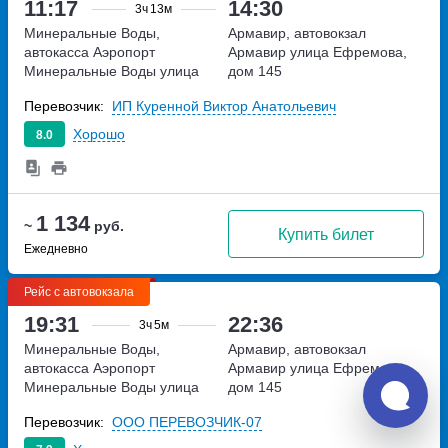
11:17
14:30
3ч
13м
Минеральные Воды,
Армавир, автовокзал
автокасса Аэропорт
Армавир
улица Ефремова,
Минеральные Воды
улица
дом 145
Советская, дом 148А
Перевозчик:
ИП Куренной Виктор Анатольевич
Хорошо
8.0
1 134
~
руб.
Купить билет
Ежедневно
Рейс с автовокзала
19:31
22:36
3ч
5м
Минеральные Воды,
Армавир, автовокзал
автокасса Аэропорт
Армавир
улица Ефремова,
Минеральные Воды
улица
дом 145
Советская, дом 148А
Перевозчик:
ООО ПЕРЕВОЗЧИК-07