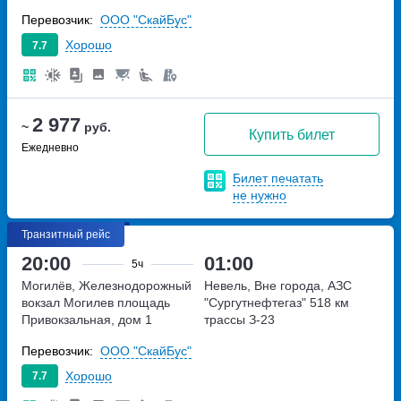
Перевозчик:
ООО "СкайБус"
Хорошо
7.7
2 977
~
руб.
Купить билет
Ежедневно
Билет печатать
не нужно
Транзитный рейс
20:00
01:00
5ч
Могилёв, Железнодорожный
Невель, Вне города, АЗС
вокзал Могилев
площадь
"Сургутнефтегаз"
518 км
Привокзальная, дом 1
трассы З-23
Перевозчик:
ООО "СкайБус"
Хорошо
7.7