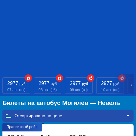
2977
2977
2977
2977
2
руб.
руб.
руб.
руб.
07 авг. (пт)
08 авг. (сб)
09 авг. (вс)
10 авг. (пн)
11
Билеты на автобус Могилёв — Невель
Отсортировано по
Транзитный рейс