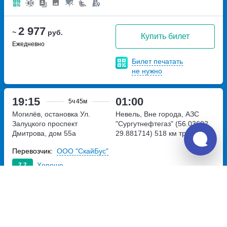
2 977
~
руб.
Купить билет
Ежедневно
Билет печатать
не нужно
19:15
01:00
5ч
45м
Могилёв, остановка Ул.
Невель, Вне города, АЗС
Залуцкого
проспект
"Сургутнефтегаз" (56.03602,
Дмитрова, дом 55а
29.881714)
518 км трассы
З-23
Перевозчик:
ООО "СкайБус"
Хорошо
7.7
4 480
~
руб.
Купить билет
Ежедневно