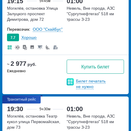
19:15
01:00
5ч
45м
Могилёв, остановка Улица
Невель, Вне города, АЗС
Залуцкого
проспект
"Сургутнефтегаз"
518 км
Димитрова, дом 72
трассы З-23
Перевозчик:
ООО "СкайБус"
Хорошо
7.7
2 977
~
руб.
Купить билет
Ежедневно
Билет печатать
не нужно
Транзитный рейс
19:30
01:00
5ч
30м
Могилёв, остановка Театр
Невель, Вне города, АЗС
кукол
улица Первомайская,
"Сургутнефтегаз"
518 км
дом 73
трассы З-23