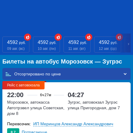
4592
4592
4592
4592
4
руб.
руб.
руб.
руб.
09 авг. (вс)
10 авг. (пн)
11 авг. (вт)
12 авг. (ср)
13
Билеты на автобус Морозовск — Зугрэс
Отсортировано по
Рейс с автовокзала
22:00
04:27
6ч
27м
Морозовск, автокасса
Зугрэс, автовокзал Зугрэс
Автотрэвел
улица Советская,
улица Пригородная, дом 7
дом 8
Перевозчик:
ИП Меринцов Александр Александрович
Потрясающе
8.7