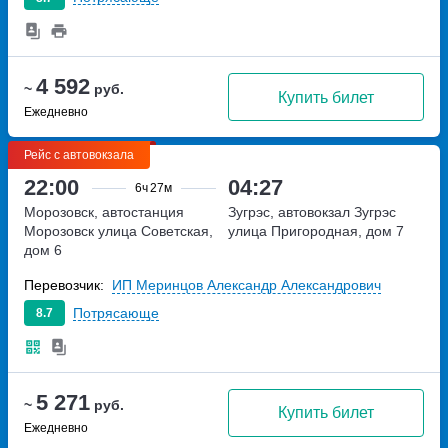
4 592
~
руб.
Купить билет
Ежедневно
Рейс с автовокзала
22:00
04:27
6ч
27м
Морозовск, автостанция
Зугрэс, автовокзал Зугрэс
Морозовск
улица Советская,
улица Пригородная, дом 7
дом 6
Перевозчик:
ИП Меринцов Александр Александрович
Потрясающе
8.7
5 271
~
руб.
Купить билет
Ежедневно