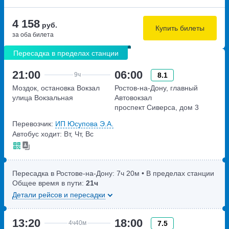
4 158
руб.
Купить билеты
за оба билета
Пересадка в пределах станции
21:00
06:00
8.1
9ч
Моздок, остановка Вокзал
Ростов-на-Дону, главный
улица Вокзальная
Автовокзал
проспект Сиверса, дом 3
Перевозчик:
ИП Юсупова Э.А.
Автобус ходит: Вт, Чт, Вс
Пересадка в Ростове-на-Дону:
7ч
20м
• В пределах станции
Общее время в пути:
21ч
Детали рейсов и пересадки
13:20
18:00
7.5
4ч
40м