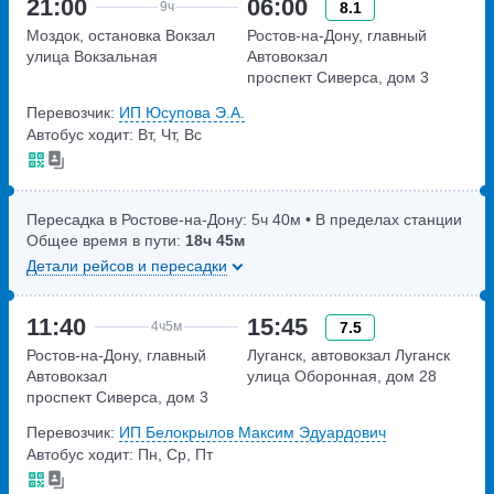
21:00
06:00
8.1
9ч
Моздок, остановка Вокзал
Ростов-на-Дону, главный
улица Вокзальная
Автовокзал
проспект Сиверса, дом 3
Перевозчик:
ИП Юсупова Э.А.
Автобус ходит: Вт, Чт, Вс
Пересадка в Ростове-на-Дону:
5ч
40м
• В пределах станции
Общее время в пути:
18ч
45м
Детали рейсов и пересадки
11:40
15:45
7.5
4ч
5м
Ростов-на-Дону, главный
Луганск, автовокзал Луганск
Автовокзал
улица Оборонная, дом 28
проспект Сиверса, дом 3
Перевозчик:
ИП Белокрылов Максим Эдуардович
Автобус ходит: Пн, Ср, Пт