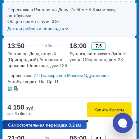
Пересадка в Ростове-на-Дону:
7ч
50м
• 5.8 км между
автобусами
Общее время в пути:
21ч
Детали рейсов и пересадки
13:50
18:00
7.5
4ч
10м
Ростов-на-Дону, старый
Луганск, автовокзал Луганск
(Пригородный) Автовокзал
улица Оборонная, дом 28
проспект Шолохова, дом 126
Перевозчик:
ИП Белокрылов Максим Эдуардович
Автобус ходит: Пн, Ср, Пт
4 158
руб.
Купить билеты
за оба билета
Самостоятельная пересадка 0.2 км
21:00
06:00
8.1
9ч