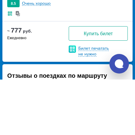
Очень хорошо
8.5
777
~
руб.
Купить билет
Ежедневно
Билет печатать
не нужно
Отзывы о поездках по маршруту
Нальчик – Ессентуки
10.0
ООО Лакнея-Сервис
Дата отзыва: июль 2026, Марина и Марина
Все хорошо!