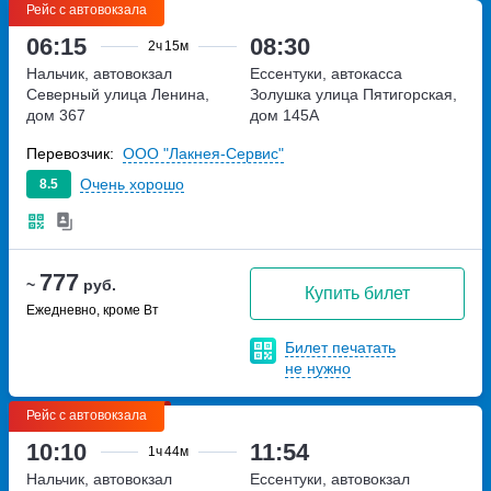
Рейс с автовокзала
06:15
08:30
2ч
15м
Нальчик, автовокзал
Ессентуки, автокасса
Северный
улица Ленина,
Золушка
улица Пятигорская,
дом 367
дом 145А
Перевозчик:
ООО "Лакнея-Сервис"
Очень хорошо
8.5
777
~
руб.
Купить билет
Ежедневно, кроме Вт
Билет печатать
не нужно
Рейс с автовокзала
10:10
11:54
1ч
44м
Нальчик, автовокзал
Ессентуки, автовокзал