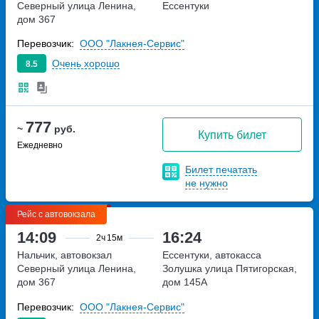
Северный
улица Ленина,
Ессентуки
дом 367
Перевозчик:
ООО "Лакнея-Сервис"
Очень хорошо
8.5
777
~
руб.
Купить билет
Ежедневно
Билет печатать
не нужно
Рейс с автовокзала
14:09
16:24
2ч
15м
Нальчик, автовокзал
Ессентуки, автокасса
Северный
улица Ленина,
Золушка
улица Пятигорская,
дом 367
дом 145А
Перевозчик:
ООО "Лакнея-Сервис"