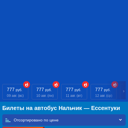
777
777
777
777
7
руб.
руб.
руб.
руб.
09 авг. (вс)
10 авг. (пн)
11 авг. (вт)
12 авг. (ср)
13
Билеты на автобус Нальчик — Ессентуки
Отсортировано по