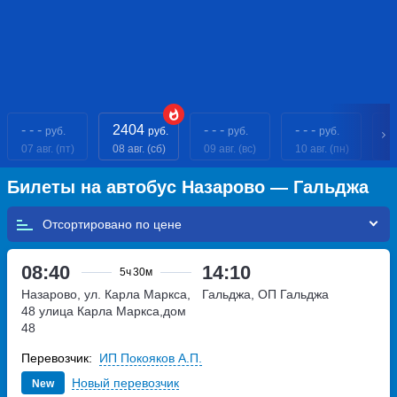
- - -
2404
- - -
- - -
- 
руб.
руб.
руб.
руб.
07 авг. (пт)
08 авг. (сб)
09 авг. (вс)
10 авг. (пн)
11
Билеты на автобус Назарово — Гальджа
Отсортировано по
08:40
14:10
5ч
30м
Назарово, ул. Карла Маркса,
Гальджа, ОП Гальджа
48
улица Карла Маркса,дом
48
Перевозчик:
ИП Покояков А.П.
Новый перевозчик
New