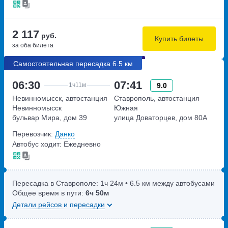
2 117
руб.
Купить билеты
за оба билета
Самостоятельная пересадка 6.5 км
06:30
07:41
9.0
1ч
11м
Невинномысск, автостанция
Ставрополь, автостанция
Невинномысск
Южная
бульвар Мира, дом 39
улица Доваторцев, дом 80А
Перевозчик:
Данко
Автобус ходит: Ежедневно
Пересадка в Ставрополе:
1ч
24м
• 6.5 км между автобусами
Общее время в пути:
6ч
50м
Детали рейсов и пересадки