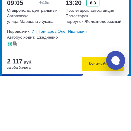
09:05
13:20
8.3
4ч
15м
Ставрополь, центральный
Пролетарск, автостанция
Автовокзал
Пролетарск
улица Маршала Жукова,
переулок Железнодорожный ,
дом 27
дом 14, корпус 2
Перевозчик:
ИП Гончаров Олег Иванович
Автобус ходит: Ежедневно
2 117
руб.
Купить билеты
за оба билета
Самостоятельная пересадка 6.5 км
12:15
13:26
9.0
1ч
11м
Невинномысск, автостанция
Ставрополь, автостанция
Невинномысск
Южная
бульвар Мира, дом 39
улица Доваторцев, дом 80А
Перевозчик:
Данко
Автобус ходит: Ежедневно