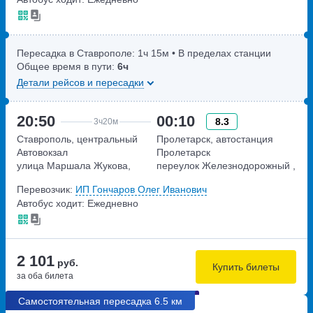
Пересадка в Ставрополе:
1ч
15м
• В пределах станции
Общее время в пути:
6ч
Детали рейсов и пересадки
20:50
00:10
8.3
3ч
20м
Ставрополь, центральный
Пролетарск, автостанция
Автовокзал
Пролетарск
улица Маршала Жукова,
переулок Железнодорожный ,
дом 27
дом 14, корпус 2
Перевозчик:
ИП Гончаров Олег Иванович
Автобус ходит: Ежедневно
2 101
руб.
Купить билеты
за оба билета
Самостоятельная пересадка 6.5 км