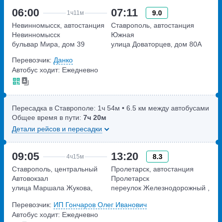
06:00
07:11
9.0
1ч
11м
Невинномысск, автостанция
Ставрополь, автостанция
Невинномысск
Южная
бульвар Мира, дом 39
улица Доваторцев, дом 80А
Перевозчик:
Данко
Автобус ходит: Ежедневно
Пересадка в Ставрополе:
1ч
54м
• 6.5 км между автобусами
Общее время в пути:
7ч
20м
Детали рейсов и пересадки
09:05
13:20
8.3
4ч
15м
Ставрополь, центральный
Пролетарск, автостанция
Автовокзал
Пролетарск
улица Маршала Жукова,
переулок Железнодорожный ,
дом 27
дом 14, корпус 2
Перевозчик:
ИП Гончаров Олег Иванович
Автобус ходит: Ежедневно