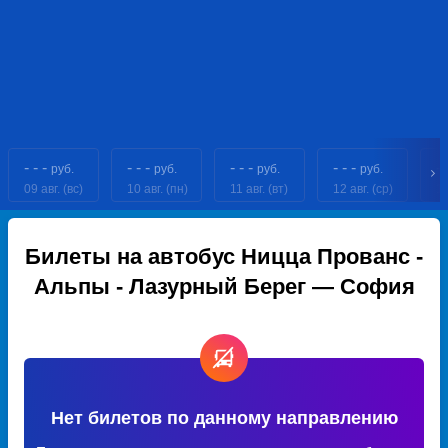
- - -
- - -
- - -
- - -
- 
руб.
руб.
руб.
руб.
09 авг. (вс)
10 авг. (пн)
11 авг. (вт)
12 авг. (ср)
13
Билеты на автобус Ницца Прованс -
Альпы - Лазурный Берег — София
Нет билетов по данному направлению