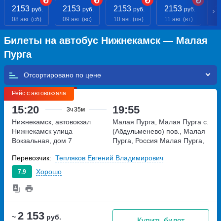
2153
2153
2153
2153
2
руб.
руб.
руб.
руб.
08 авг. (сб)
09 авг. (вс)
10 авг. (пн)
11 авг. (вт)
12
Билеты на автобус Нижнекамск — Малая
Пурга
Отсортировано по
Рейс с автовокзала
15:20
19:55
3ч
35м
Нижнекамск, автовокзал
Малая Пурга, Малая Пурга с.
Нижнекамск
улица
(Абдульменево) пов., Малая
Вокзальная, дом 7
Пурга, Россия
Малая Пурга,
Россия
Перевозчик:
Тепляков Евгений Владимирович
Хорошо
7.9
2 153
~
руб.
Купить билет