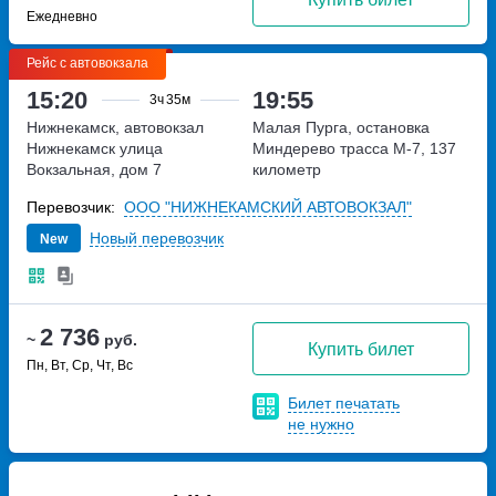
Ежедневно
Рейс с автовокзала
15:20
19:55
3ч
35м
Нижнекамск, автовокзал
Малая Пурга, остановка
Нижнекамск
улица
Миндерево
трасса М-7, 137
Вокзальная, дом 7
километр
Перевозчик:
ООО "НИЖНЕКАМСКИЙ АВТОВОКЗАЛ"
Новый перевозчик
New
2 736
~
руб.
Купить билет
Пн, Вт, Ср, Чт, Вс
Билет печатать
не нужно