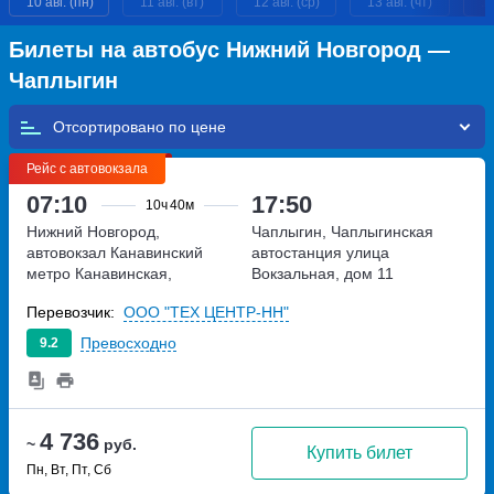
10 авг. (пн)
11 авг. (вт)
12 авг. (ср)
13 авг. (чт)
14
Билеты на автобус Нижний Новгород —
Чаплыгин
Отсортировано по
Рейс с автовокзала
07:10
17:50
10ч
40м
Нижний Новгород,
Чаплыгин, Чаплыгинская
автовокзал Канавинский
автостанция
улица
метро Канавинская,
Вокзальная, дом 11
Московское шоссе, дом 4Е
Перевозчик:
ООО "ТЕХ ЦЕНТР-НН"
Превосходно
9.2
4 736
~
руб.
Купить билет
Пн, Вт, Пт, Сб