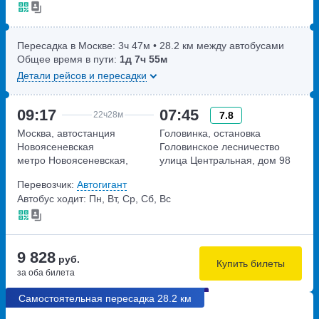
Пересадка в Москве:
3ч
47м
• 28.2 км между автобусами
Общее время в пути:
1д
7ч
55м
Детали рейсов и пересадки
09:17
07:45
7.8
22ч
28м
Москва, автостанция
Головинка, остановка
Новоясеневская
Головинское лесничество
метро Новоясеневская,
улица Центральная, дом 98
Новоясеневский тупик,
Перевозчик:
Автогигант
владение 4
Автобус ходит: Пн, Вт, Ср, Сб, Вс
9 828
руб.
Купить билеты
за оба билета
Самостоятельная пересадка 28.2 км