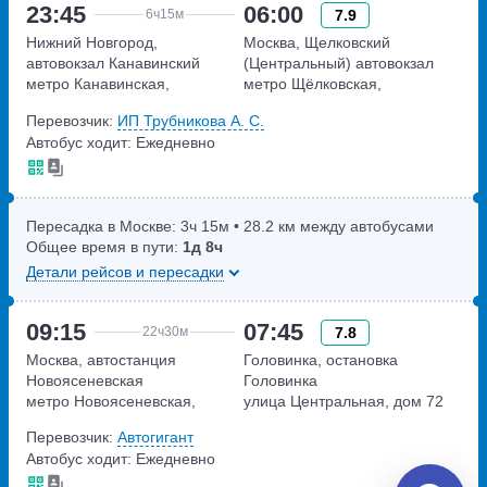
23:45
06:00
7.9
6ч
15м
Нижний Новгород,
Москва, Щелковский
автовокзал Канавинский
(Центральный) автовокзал
метро Канавинская,
метро Щёлковская,
Московское шоссе, дом 4Е
Щёлковское шоссе, дом 75А
Перевозчик:
ИП Трубникова А. С.
Автобус ходит: Ежедневно
Пересадка в Москве:
3ч
15м
• 28.2 км между автобусами
Общее время в пути:
1д
8ч
Детали рейсов и пересадки
09:15
07:45
7.8
22ч
30м
Москва, автостанция
Головинка, остановка
Новоясеневская
Головинка
метро Новоясеневская,
улица Центральная, дом 72
Новоясеневский тупик,
Перевозчик:
Автогигант
владение 4
Автобус ходит: Ежедневно