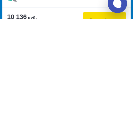
10 136
руб.
Купить билеты
за оба билета
Самостоятельная пересадка 28.2 км
23:00
06:00
7.7
7ч
Нижний Новгород, остановка
Москва, Щелковский
Улица Глеба Успенского.
(Центральный) автовокзал
улица Новикова-Прибоя,дом
метро Щёлковская,
12
Щёлковское шоссе, дом 75А
Перевозчик:
ООО "ПОБЕДА"
Автобус ходит: Пн, Вт, Пт, Вс
Пересадка в Москве:
3ч
17м
• 28.2 км между автобусами
Общее время в пути:
1д
8ч
45м
Детали рейсов и пересадки