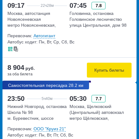
09:17
07:45
7.8
22ч
28м
Москва, автостанция
Головинка, остановка
Новоясеневская
Головинское лесничество
метро Новоясеневская,
улица Центральная, дом 98
Новоясеневский тупик,
Перевозчик:
Автогигант
владение 4
Автобус ходит: Пн, Вт, Ср, Сб, Вс
8 904
руб.
Купить билеты
за оба билета
Самостоятельная пересадка 28.2 км
23:50
05:30
7.7
5ч
40м
Нижний Новгород, остановка
Москва, Щелковский
Школа № 98
(Центральный) автовокзал
м. Буревестник, шоссе
метро Щёлковская,
Московское, дом 219
Щёлковское шоссе, дом 75А
Перевозчик:
ООО "Круиз 21"
Автобус ходит: Пн, Вт, Пт, Сб, Вс