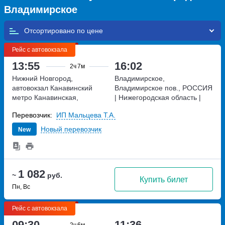
Владимирское
Отсортировано по
Рейс с автовокзала
13:55
16:02
2ч
7м
Нижний Новгород,
Владимирское,
автовокзал Канавинский
Владимирское пов., РОССИЯ
метро Канавинская,
| Нижегородская область |
Московское шоссе, дом 4Е
Воскресенское |
РОССИЯ |
Перевозчик:
ИП Мальцева Т.А.
Нижегородская область |
Воскресенское |
Новый перевозчик
New
1 082
~
руб.
Купить билет
Пн, Вс
Рейс с автовокзала
09:30
11:36
2ч
6м