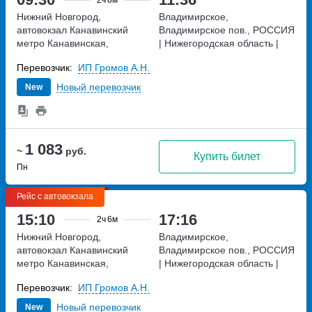
Нижний Новгород,
Владимирское,
автовокзал Канавинский
Владимирское пов., РОССИЯ
метро Канавинская,
| Нижегородская область |
Московское шоссе, дом 4Е
Воскресенское |
РОССИЯ |
Перевозчик:
ИП Громов А.Н.
Нижегородская область |
Воскресенское |
Новый перевозчик
New
1 083
~
руб.
Купить билет
Пн
Рейс с автовокзала
15:10
17:16
2ч
6м
Нижний Новгород,
Владимирское,
автовокзал Канавинский
Владимирское пов., РОССИЯ
метро Канавинская,
| Нижегородская область |
Московское шоссе, дом 4Е
Воскресенское |
РОССИЯ |
Перевозчик:
ИП Громов А.Н.
Нижегородская область |
Воскресенское |
Новый перевозчик
New