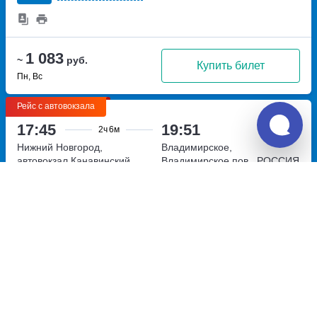
1 083
~
руб.
Купить билет
Пн, Вс
Рейс с автовокзала
17:45
19:51
2ч
6м
Нижний Новгород,
Владимирское,
автовокзал Канавинский
Владимирское пов., РОССИЯ
метро Канавинская,
| Нижегородская область |
Московское шоссе, дом 4Е
Воскресенское |
РОССИЯ |
Перевозчик:
ИП Громов А.Н.
Нижегородская область |
Воскресенское |
Новый перевозчик
New
1 083
~
руб.
Купить билет
Пн, Вс