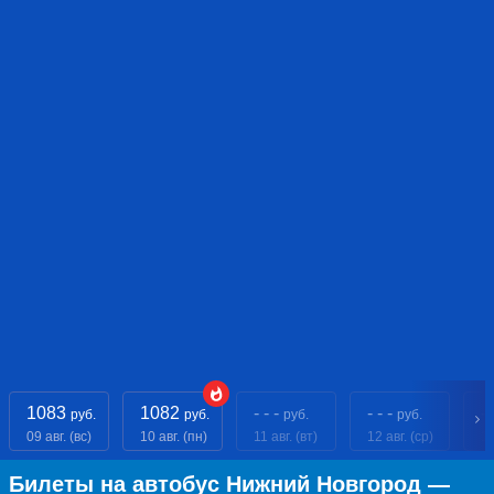
1083
1082
- - -
- - -
- 
руб.
руб.
руб.
руб.
09 авг. (вс)
10 авг. (пн)
11 авг. (вт)
12 авг. (ср)
13
Билеты на автобус Нижний Новгород —