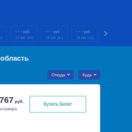
- - -
- - -
- - -
- - -
руб.
руб.
руб.
руб.
с)
17 авг. (пн)
18 авг. (вт)
19 авг. (ср)
20 авг. (чт)
 область
Откуда
Куда
 767
руб.
Купить билет
ассажира