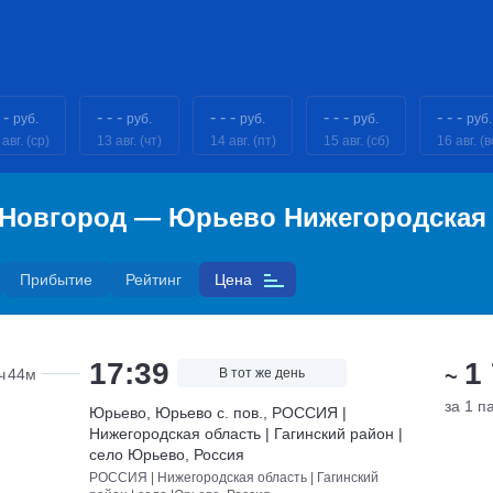
 -
- - -
- - -
- - -
- - -
руб.
руб.
руб.
руб.
руб.
авг. (ср)
13 авг. (чт)
14 авг. (пт)
15 авг. (сб)
16 авг. (в
 Новгород — Юрьево Нижегородская
Прибытие
Рейтинг
Цена
17:39
1
~
ч
44м
В тот же день
за 1 п
Юрьево, Юрьево с. пов., РОССИЯ |
Нижегородская область | Гагинский район |
село Юрьево, Россия
РОССИЯ | Нижегородская область | Гагинский