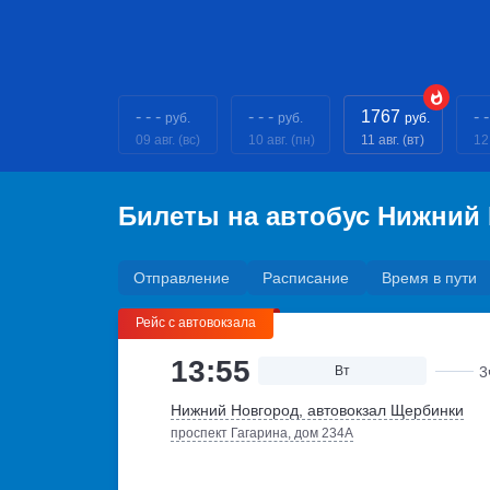
- - -
- - -
1767
- -
руб.
руб.
руб.
09 авг. (вс)
10 авг. (пн)
11 авг. (вт)
12 
Билеты на автобус Нижний
Отправление
Расписание
Время в пути
Рейс с автовокзала
13:55
Вт
3
Нижний Новгород, автовокзал Щербинки
проспект Гагарина, дом 234А