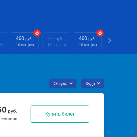
460
- - -
460
- - -
руб.
руб.
руб.
руб.
б)
16 авг. (вс)
17 авг. (пн)
18 авг. (вт)
19 авг. (ср)
Откуда
Куда
60
руб.
Купить билет
ассажира