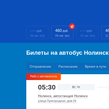
- - -
460
- - -
4
руб.
руб.
руб.
08 авг. (сб)
09 авг. (вс)
10 авг. (пн)
11 
Билеты на автобус Нолинск
Отправление
Расписание
Время в пути
Рейс с автовокзала
05:30
Вт, Чт
Нолинск, автостанция Нолинск
улица Пригородная, дом 26