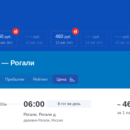
60
- - -
460
- - -
- - -
руб.
руб.
руб.
руб.
руб.
авг. (вт)
12 авг. (ср)
13 авг. (чт)
14 авг. (пт)
15 авг. (с
 — Рогали
Прибытие
Рейтинг
Цена
06:00
4
~
30м
В тот же день
за 1 п
Рогали, Рогали д.
деревня Рогали, Россия