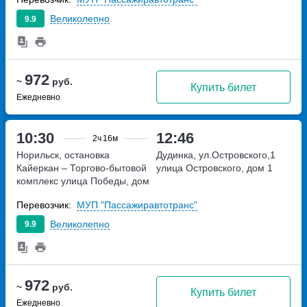
Великолепно
9.9
972
~
руб.
Купить билет
Ежедневно
10:30
12:46
2ч
16м
Норильск, остановка
Дудинка, ул.Островского,1
Кайеркан – Торгово-бытовой
улица Островского, дом 1
комплекс
улица Победы, дом
1А
Перевозчик:
МУП "Пассажиравтотранс"
Великолепно
9.9
972
~
руб.
Купить билет
Ежедневно