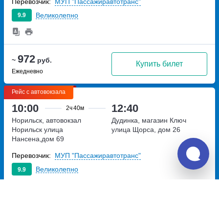
Перевозчик:
МУП "Пассажиравтотранс"
Великолепно
9.9
972
~
руб.
Купить билет
Ежедневно
Рейс с автовокзала
10:00
12:40
2ч
40м
Норильск, автовокзал
Дудинка, магазин Ключ
Норильск
улица
улица Щорса, дом 26
Нансена,дом 69
Перевозчик:
МУП "Пассажиравтотранс"
Великолепно
9.9
1 162
~
руб.
Купить билет