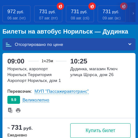
972
731
731
731
7
руб.
руб.
руб.
руб.
06 авг. (чт)
07 авг. (пт)
08 авг. (сб)
09 авг. (вс)
10
Билеты на автобус Норильск — Дудинка
Отсортировано по
09:00
10:25
1ч
25м
Норильск, аэропорт
Дудинка, магазин Ключ
Норильск
Территория
улица Щорса, дом 26
Аэропорт Норильск, дом 1
Перевозчик:
МУП "Пассажиравтотранс"
Великолепно
9.9
731
~
руб.
Купить билет
Ежедневно