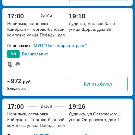
17:00
19:10
2ч
10м
Норильск, остановка
Дудинка, магазин Ключ
Кайеркан – Торгово-бытовой
улица Щорса, дом 26
комплекс
улица Победы, дом
1А
Перевозчик:
МУП "Пассажиравтотранс"
Великолепно
9.9
972
~
руб.
Купить билет
Ежедневно
17:00
19:16
2ч
16м
Норильск, остановка
Дудинка, ул.Островского,1
Кайеркан – Торгово-бытовой
улица Островского, дом 1
комплекс
улица Победы, дом
1А