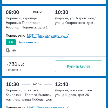
09:00
10:30
1ч
30м
Норильск, аэропорт
Дудинка, ул.Островского,1
Норильск
Территория
улица Островского, дом 1
Аэропорт Норильск, дом 1
Перевозчик:
МУП "Пассажиравтотранс"
Великолепно
9.9
731
~
руб.
Купить билет
Ежедневно
10:30
12:40
2ч
10м
Норильск, остановка
Дудинка, магазин Ключ
Кайеркан – Торгово-бытовой
улица Щорса, дом 26
комплекс
улица Победы, дом
1А
Перевозчик:
МУП "Пассажиравтотранс"