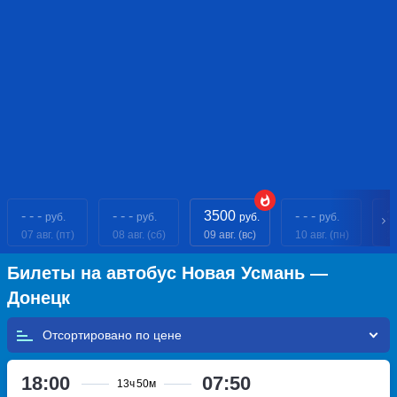
- - -
- - -
3500
- - -
3
руб.
руб.
руб.
руб.
07 авг. (пт)
08 авг. (сб)
09 авг. (вс)
10 авг. (пн)
11
Билеты на автобус Новая Усмань —
Донецк
Отсортировано по
18:00
07:50
13ч
50м