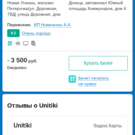
Новая Усмань, магазин
Донецк, автовокзал Южный
Пятерочка(ул. Дорожная,
площадь Коммунаров, дом 6
78Д)
улица Дорожная, дом
78Д
Перевозчик:
ИП Новичихин А.А.
Очень хорошо
8.5
3 500
~
руб.
Купить билет
Ежедневно
Билет печатать
не нужно
Отзывы о Unitiki