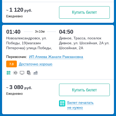
1 120
~
руб.
Купить билет
Ежедневно
01:40
04:50
3ч
10м
Новоалександровск, ул.
Дивное, Трасса, поселок
Победы, 19(магазин
Дивное, ул. Шосейная, 2А
ул.
Пятерочка)
улица Победы,
Шосейная, 2А
дом 19
Перевозчик:
ИП Атиева Жанати Рамзановна
Достаточно хорошо
7.0
3 080
~
руб.
Купить билет
Ежедневно
Билет печатать
не нужно