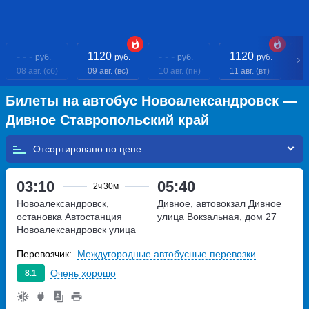
- - -
1120
- - -
1120
- 
руб.
руб.
руб.
руб.
08 авг. (сб)
09 авг. (вс)
10 авг. (пн)
11 авг. (вт)
12
Билеты на автобус Новоалександровск —
Дивное Ставропольский край
Отсортировано по
03:10
05:40
2ч
30м
Новоалександровск,
Дивное, автовокзал Дивное
остановка Автостанция
улица Вокзальная, дом 27
Новоалександровск
улица
Маршала Жукова, дом 1
Перевозчик:
Междугородные автобусные перевозки
Очень хорошо
8.1