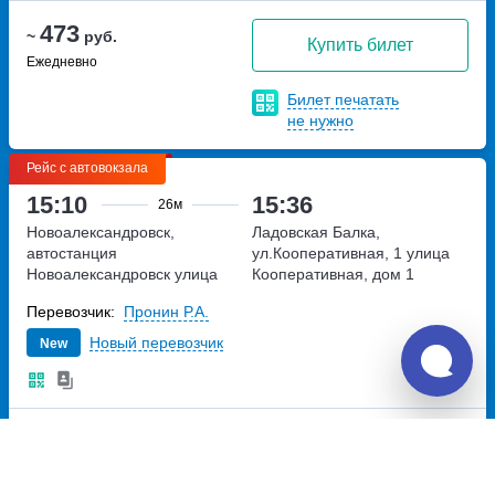
473
~
руб.
Купить билет
Ежедневно
Билет печатать
не нужно
Рейс с автовокзала
15:10
15:36
26м
Новоалександровск,
Ладовская Балка,
автостанция
ул.Кооперативная, 1
улица
Новоалександровск
улица
Кооперативная, дом 1
Железнодорожная, дом 49
Перевозчик:
Пронин Р.А.
Новый перевозчик
New
473
~
руб.
Купить билет
Ежедневно