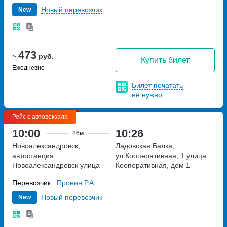
Новый перевозчик
New
473
~
руб.
Купить билет
Ежедневно
Билет печатать
не нужно
Рейс с автовокзала
10:00
10:26
26м
Новоалександровск,
Ладовская Балка,
автостанция
ул.Кооперативная, 1
улица
Новоалександровск
улица
Кооперативная, дом 1
Железнодорожная, дом 49
Перевозчик:
Пронин Р.А.
Новый перевозчик
New