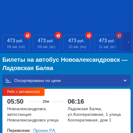
473
473
473
473
- 
руб.
руб.
руб.
руб.
08 авг. (сб)
09 авг. (вс)
10 авг. (пн)
11 авг. (вт)
12
Билеты на автобус Новоалександровск —
Ладовская Балка
Отсортировано по
Рейс с автовокзала
05:50
06:16
26м
Новоалександровск,
Ладовская Балка,
автостанция
ул.Кооперативная, 1
улица
Новоалександровск
улица
Кооперативная, дом 1
Железнодорожная, дом 49
Перевозчик:
Пронин Р.А.