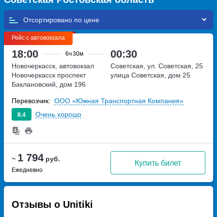
Отсортировано по
Рейс с автовокзала
18:00
00:30
6ч
30м
Новочеркасск, автовокзал
Советская, ул. Советская, 25
Новочеркасск
проспект
улица Советская, дом 25
Баклановский, дом 196
Перевозчик:
ООО «Южная Транспортная Компания»
Очень хорошо
8.4
1 794
~
руб.
Купить билет
Ежедневно
Отзывы о Unitiki