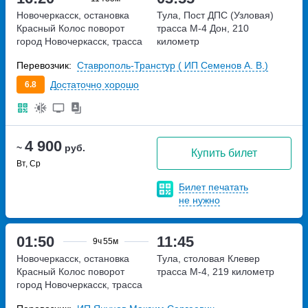
Новочеркасск, остановка
Тула, Пост ДПС (Узловая)
Красный Колос
поворот
трасса М-4 Дон, 210
город Новочеркасск, трасса
километр
М-4,1029 километр
Перевозчик:
Ставрополь-Транстур ( ИП Семенов А. В.)
Достаточно хорошо
6.8
4 900
~
руб.
Купить билет
Вт, Ср
Билет печатать
не нужно
01:50
11:45
9ч
55м
Новочеркасск, остановка
Тула, столовая Клевер
Красный Колос
поворот
трасса М-4, 219 километр
город Новочеркасск, трасса
М-4,1029 километр