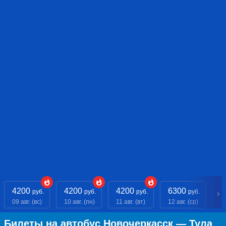
4200
4200
4200
6300
4
руб.
руб.
руб.
руб.
09 авг. (вс)
10 авг. (пн)
11 авг. (вт)
12 авг. (ср)
13
Билеты на автобус Новочеркасск — Тула