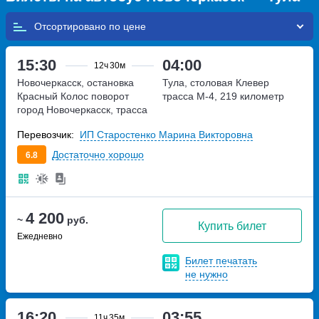
Отсортировано по
15:30
04:00
12ч
30м
Новочеркасск, остановка
Тула, столовая Клевер
Красный Колос
поворот
трасса М-4, 219 километр
город Новочеркасск, трасса
М-4,1029 километр
Перевозчик:
ИП Старостенко Марина Викторовна
Достаточно хорошо
6.8
4 200
~
руб.
Купить билет
Ежедневно
Билет печатать
не нужно
16:20
03:55
11ч
35м