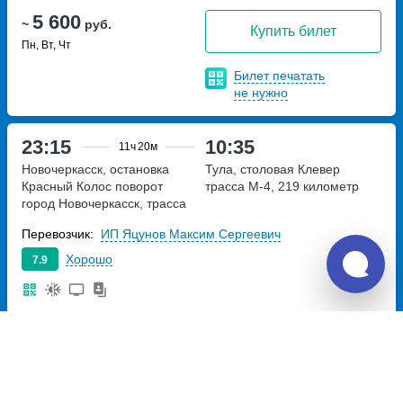
5 600
~
руб.
Купить билет
Пн, Вт, Чт
Билет печатать
не нужно
23:15
10:35
11ч
20м
Новочеркасск, остановка
Тула, столовая Клевер
Красный Колос
поворот
трасса М-4, 219 километр
город Новочеркасск, трасса
М-4,1029 километр
Перевозчик:
ИП Яцунов Максим Сергеевич
Хорошо
7.9
5 600
~
руб.
Купить билет
Пт
Билет печатать