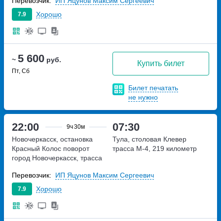
Перевозчик:
ИП Яцунов Максим Сергеевич
Хорошо
7.9
5 600
~
руб.
Купить билет
Пт, Сб
Билет печатать
не нужно
22:00
07:30
9ч
30м
Новочеркасск, остановка
Тула, столовая Клевер
Красный Колос
поворот
трасса М-4, 219 километр
город Новочеркасск, трасса
М-4,1029 километр
Перевозчик:
ИП Яцунов Максим Сергеевич
Хорошо
7.9