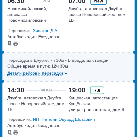
06:30
07:00
New
30м
Новомихайловский,
Джубга, автовокзал Джубга
автокасса
шоссе Новороссийское, дом
Новомихайловский
1В
улица Мира,дом 73а
Перевозчик:
Зинаков Д.А.
Автобус ходит: Ежедневно
Пересадка в Джубге:
7ч
30м
• В пределах станции
Общее время в пути:
12ч
30м
Детали рейсов и пересадки
14:30
19:00
7.6
4ч
30м
Джубга, автовокзал Джубга
Кущевская, автостанция
шоссе Новороссийское, дом
Кущёвская
1В
улица Транспортная, дом 8
Перевозчик:
ИП Пилтоян Эдуард Шотаович
Автобус ходит: Ежедневно