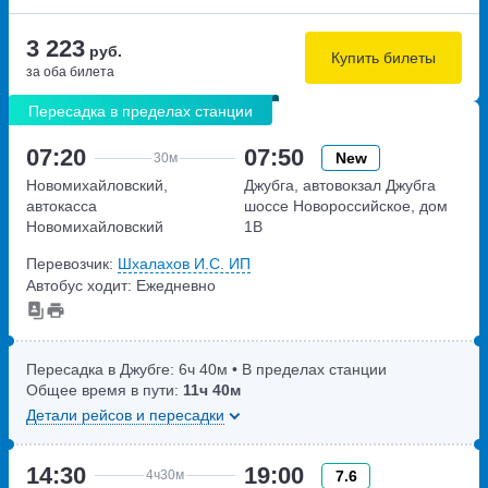
3 223
руб.
Купить билеты
за оба билета
Пересадка в пределах станции
07:20
07:50
New
30м
Новомихайловский,
Джубга, автовокзал Джубга
автокасса
шоссе Новороссийское, дом
Новомихайловский
1В
улица Мира,дом 73а
Перевозчик:
Шхалахов И.С. ИП
Автобус ходит: Ежедневно
Пересадка в Джубге:
6ч
40м
• В пределах станции
Общее время в пути:
11ч
40м
Детали рейсов и пересадки
14:30
19:00
7.6
4ч
30м