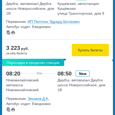
Джубга, автовокзал Джубга
Кущевская, автостанция
шоссе Новороссийское, дом
Кущёвская
1В
улица Транспортная, дом 8
Перевозчик:
ИП Пилтоян Эдуард Шотаович
Автобус ходит: Ежедневно
3 223
руб.
Купить билеты
за оба билета
Пересадка в пределах станции
08:20
08:50
New
30м
Новомихайловский,
Джубга, автовокзал Джубга
автокасса
шоссе Новороссийское, дом
Новомихайловский
1В
улица Мира,дом 73а
Перевозчик:
Зинаков Д.А.
Автобус ходит: Ежедневно