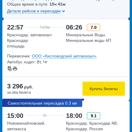
Общее время в пути:
15ч
41м
Детали рейсов и пересадки
22:57
06:26
7.0
7ч
29м
Краснодар, автовокзал
Минеральные Воды,
Краснодар
Минеральные воды АП
площадь
Привокзальная,дом 5
Перевозчик:
ООО «Кисловодский автовокзал»
Автобус ходит: Вт, Чт
3 296
руб.
Купить билеты
за оба билета
Самостоятельная пересадка 0.3 км
15:00
18:00
9.1
3ч
Новомихайловский,
Краснодар, Краснодар АВ,
автокасса
Краснодар, Россия