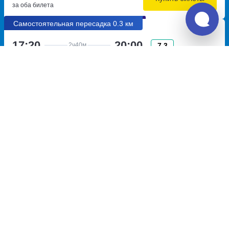
за оба билета
Самостоятельная пересадка 0.3 км
17:20
20:00
7.3
2ч
40м
Новомихайловский,
Краснодар, Краснодар АВ,
автокасса
Краснодар, Россия
Новомихайловский
Краснодар, Россия
улица Мира,дом 73а
Перевозчик:
ООО "Круг 98"
Автобус ходит: Вт, Чт
Пересадка в Краснодаре:
2ч
57м
• 0.3 км между автобусами
Общее время в пути:
13ч
6м
Детали рейсов и пересадки
22:57
06:26
7.0
7ч
29м
Краснодар, автовокзал
Минеральные Воды,
Краснодар
Минеральные воды АП
площадь