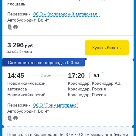
площадь
Привокзальная,дом 5
Перевозчик:
ООО «Кисловодский автовокзал»
Автобус ходит: Вт, Чт
3 296
руб.
Купить билеты
за оба билета
Самостоятельная пересадка 0.3 км
14:45
17:20
9.1
2ч
35м
Новомихайловский,
Краснодар, Краснодар АВ,
автокасса
Краснодар, Россия
Новомихайловский
Краснодар, Россия
улица Мира,дом 73а
Перевозчик:
ООО "Примавтотранс"
Автобус ходит: Вт, Чт
Пересадка в Краснодаре:
5ч
37м
• 0.3 км между автобусами