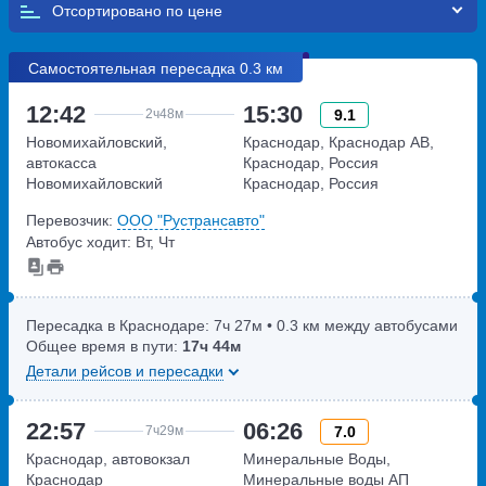
Отсортировано по
Самостоятельная пересадка 0.3 км
12:42
15:30
9.1
2ч
48м
Новомихайловский,
Краснодар, Краснодар АВ,
автокасса
Краснодар, Россия
Новомихайловский
Краснодар, Россия
улица Мира,дом 73а
Перевозчик:
ООО "Рустрансавто"
Автобус ходит: Вт, Чт
Пересадка в Краснодаре:
7ч
27м
• 0.3 км между автобусами
Общее время в пути:
17ч
44м
Детали рейсов и пересадки
22:57
06:26
7.0
7ч
29м
Краснодар, автовокзал
Минеральные Воды,
Краснодар
Минеральные воды АП