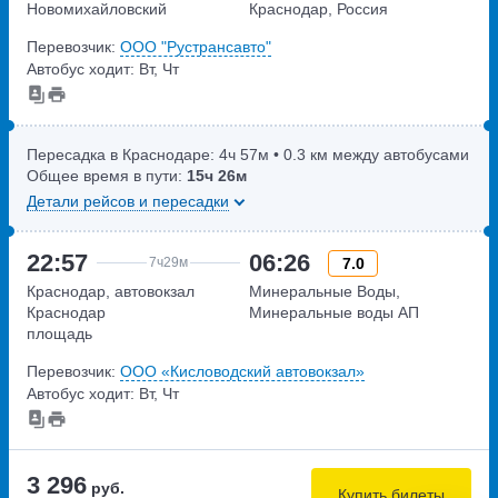
Новомихайловский
Краснодар, Россия
улица Мира,дом 73а
Перевозчик:
ООО "Рустрансавто"
Автобус ходит: Вт, Чт
Пересадка в Краснодаре:
4ч
57м
• 0.3 км между автобусами
Общее время в пути:
15ч
26м
Детали рейсов и пересадки
22:57
06:26
7.0
7ч
29м
Краснодар, автовокзал
Минеральные Воды,
Краснодар
Минеральные воды АП
площадь
Привокзальная,дом 5
Перевозчик:
ООО «Кисловодский автовокзал»
Автобус ходит: Вт, Чт
3 296
руб.
Купить билеты