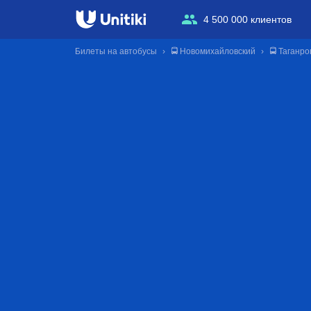
4 500 000 клиентов
Билеты на автобусы
🚍 Новомихайловский
🚍 Таганро