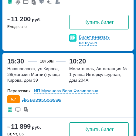
11 200
~
руб.
Купить билет
Ежедневно
Билет печатать
не нужно
15:30
10:20
18ч
50м
Новопавловск, ул.Кирова,
Мелитополь, Автостанция №
39(магазин Магнит)
улица
1
улица Интеркультурная,
Кирова, дом 39
дом 204А
Перевозчик:
ИП Муханова Вера Филипповна
Достаточно хорошо
6.7
11 899
~
руб.
Купить билет
Вт, Чт, Сб