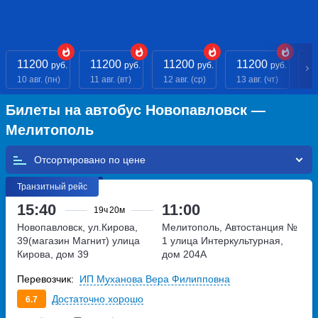
11200
11200
11200
11200
1
руб.
руб.
руб.
руб.
10 авг. (пн)
11 авг. (вт)
12 авг. (ср)
13 авг. (чт)
14
Билеты на автобус Новопавловск —
Мелитополь
Отсортировано по
Транзитный рейс
15:40
11:00
19ч
20м
Новопавловск, ул.Кирова,
Мелитополь, Автостанция №
39(магазин Магнит)
улица
1
улица Интеркультурная,
Кирова, дом 39
дом 204А
Перевозчик:
ИП Муханова Вера Филипповна
Достаточно хорошо
6.7