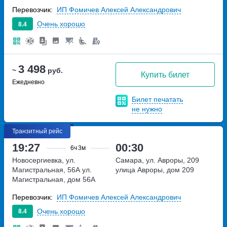
Перевозчик:
ИП Фомичев Алексей Александрович
Очень хорошо
8.4
3 498
~
руб.
Купить билет
Ежедневно
Билет печатать
не нужно
Транзитный рейс
19:27
00:30
6ч
3м
Новосергиевка, ул.
Самара, ул. Авроры, 209
Магистральная, 56А
ул.
улица Авроры, дом 209
Магистральная, дом 56А
Перевозчик:
ИП Фомичев Алексей Александрович
Очень хорошо
8.4