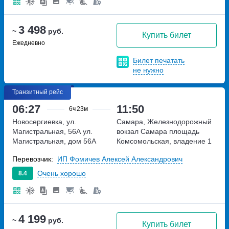
3 498
~
руб.
Купить билет
Ежедневно
Билет печатать
не нужно
Транзитный рейс
06:27
11:50
6ч
23м
Новосергиевка, ул.
Самара, Железнодорожный
Магистральная, 56А
ул.
вокзал Самара
площадь
Магистральная, дом 56А
Комсомольская, владение 1
Перевозчик:
ИП Фомичев Алексей Александрович
Очень хорошо
8.4
4 199
~
руб.
Купить билет