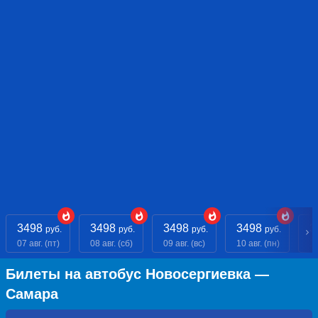
3498
3498
3498
3498
3
руб.
руб.
руб.
руб.
07 авг. (пт)
08 авг. (сб)
09 авг. (вс)
10 авг. (пн)
11
Билеты на автобус Новосергиевка —
Самара