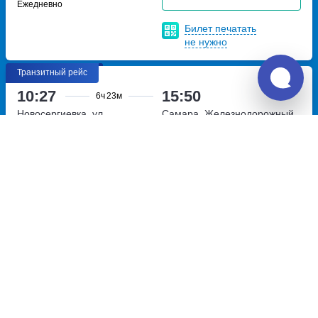
Ежедневно
Билет печатать
не нужно
Транзитный рейс
10:27
15:50
6ч
23м
Новосергиевка, ул.
Самара, Железнодорожный
Магистральная, 56А
ул.
вокзал Самара
площадь
Магистральная, дом 56А
Комсомольская, владение 1
Перевозчик:
ИП Фомичев Алексей Александрович
Очень хорошо
8.4
4 199
~
руб.
Купить билет
Ежедневно
Билет печатать
не нужно