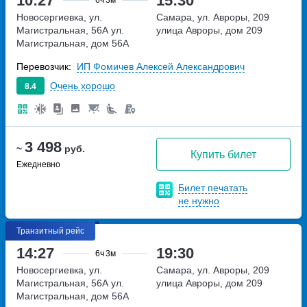
10:27
15:30
6ч
3м
Новосергиевка, ул.
Самара, ул. Авроры, 209
Магистральная, 56А
ул.
улица Авроры, дом 209
Магистральная, дом 56А
Перевозчик:
ИП Фомичев Алексей Александрович
Очень хорошо
8.4
3 498
~
руб.
Купить билет
Ежедневно
Билет печатать
не нужно
Транзитный рейс
14:27
19:30
6ч
3м
Новосергиевка, ул.
Самара, ул. Авроры, 209
Магистральная, 56А
ул.
улица Авроры, дом 209
Магистральная, дом 56А