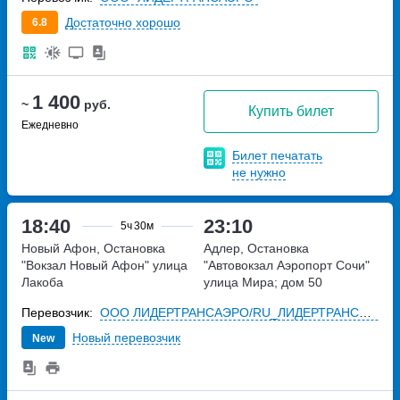
Достаточно хорошо
6.8
1 400
~
руб.
Купить билет
Ежедневно
Билет печатать
не нужно
18:40
23:10
5ч
30м
Новый Афон, Остановка
Адлер, Остановка
"Вокзал Новый Афон"
улица
"Автовокзал Аэропорт Сочи"
Лакоба
улица Мира; дом 50
Перевозчик:
ООО ЛИДЕРТРАНСАЭРО/RU_ЛИДЕРТРАНСАЭРО ООО (32)
Новый перевозчик
New