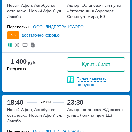
Новый Афон, Автобусная
Адлер, Остановочный пункт
остановка "Новый Афон"
ул.
«Автостанция Аэропорт
Лакоба
Сочи»
ул. Мира, 50
Перевозчик:
ООО "ЛИДЕРТРАНСАЭРО"
Достаточно хорошо
6.8
1 400
~
руб.
Купить билет
Ежедневно
Билет печатать
не нужно
18:40
23:30
5ч
50м
Новый Афон, Автобусная
Адлер, остановка ЖД вокзал
остановка "Новый Афон"
ул.
улица Ленина, дом 113
Лакоба
Перевозчик:
ООО "ЛИДЕРТРАНСАЭРО"