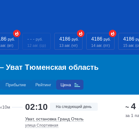
186
- - -
4186
4186
4186
руб.
руб.
руб.
руб.
р
авг. (вт)
12 авг. (ср)
13 авг. (чт)
14 авг. (пт)
15 авг. (с
— Уват Тюменская область
Прибытие
Рейтинг
Цена
4
02:10
~
ч
10м
На следующий день
за 1 п
Уват, остановка Гранд Отель
улица Спортивная