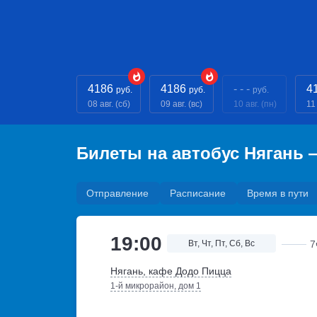
4186
4186
- - -
4
руб.
руб.
руб.
08 авг. (сб)
09 авг. (вс)
10 авг. (пн)
11 
Билеты на автобус Нягань 
Отправление
Расписание
Время в пути
19:00
Вт, Чт, Пт, Сб, Вс
7
Нягань, кафе Додо Пицца
1-й микрорайон, дом 1