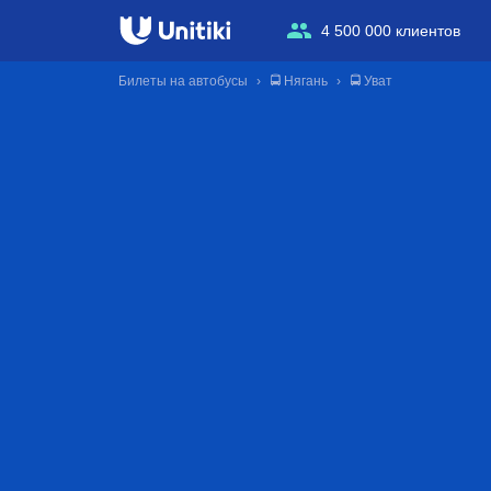
4 500 000 клиентов
Билеты на автобусы
🚍 Нягань
🚍 Уват