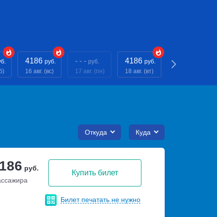
4186
- - -
4186
- - -
уб.
руб.
руб.
руб.
руб.
б)
16 авг. (вс)
17 авг. (пн)
18 авг. (вт)
19 авг. (ср)
Откуда
Куда
 186
руб.
Купить билет
ассажира
Билет печатать не нужно