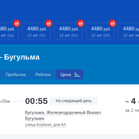
480
4480
4480
4480
4480
руб.
руб.
руб.
руб.
р
авг. (ср)
13 авг. (чт)
14 авг. (пт)
15 авг. (сб)
16 авг. (в
— Бугульма
Прибытие
Рейтинг
Цена
4
00:55
~
ч
55м
На следующий день
за 1 п
Бугульма, Железнодорожный Вокзал
Бугульма
улица Клубная, дом 9А