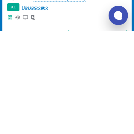
Превосходно
9.1
513
~
руб.
Купить билет
Ежедневно
Билет печатать
не нужно
Отзывы о Unitiki