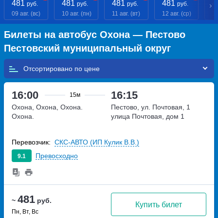
481
481
481
481
4
руб.
руб.
руб.
руб.
09 авг. (вс)
10 авг. (пн)
11 авг. (вт)
12 авг. (ср)
13
Билеты на автобус Охона — Пестово
Пестовский муниципальный округ
Отсортировано по
16:00
16:15
15м
Охона, Охона, Охона.
Пестово, ул. Почтовая, 1
Охона.
улица Почтовая, дом 1
Перевозчик:
СКС-АВТО (ИП Кулик В.В.)
Превосходно
9.1
481
~
руб.
Купить билет
Пн, Вт, Вс