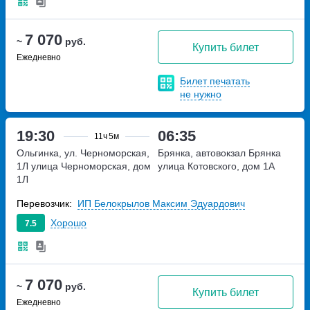
7 070
~
руб.
Купить билет
Ежедневно
Билет печатать
не нужно
19:30
06:35
11ч
5м
Ольгинка, ул. Черноморская,
Брянка, автовокзал Брянка
1Л
улица Черноморская, дом
улица Котовского, дом 1А
1Л
Перевозчик:
ИП Белокрылов Максим Эдуардович
Хорошо
7.5
7 070
~
руб.
Купить билет
Ежедневно