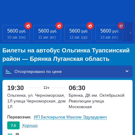
5600
5600
5600
5600
5
руб.
руб.
руб.
руб.
10 авг. (пн)
11 авг. (вт)
12 авг. (ср)
13 авг. (чт)
14
Билеты на автобус Ольгинка Туапсинский
район — Брянка Луганская область
Отсортировано по
19:30
06:30
11ч
Ольгинка, ул. Черноморская,
Брянка, ДК им. Октябрьской
1Л
улица Черноморская, дом
Революции
улица
1Л
Московская
Перевозчик:
ИП Белокрылов Максим Эдуардович
Хорошо
7.5