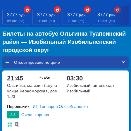
3777
3777
3777
3777
3
руб.
руб.
руб.
руб.
09 авг. (вс)
10 авг. (пн)
11 авг. (вт)
12 авг. (ср)
13
Билеты на автобус Ольгинка Туапсинский
район — Изобильный Изобильненский
городской округ
Отсортировано по
21:45
03:30
5ч
45м
Ольгинка, магазин Лагуна
Изобильный, автовокзал
улица Черноморская, дом
Изобильный
1а/3
Перевозчик:
ИП Гончаров Олег Иванович
Очень хорошо
8.3