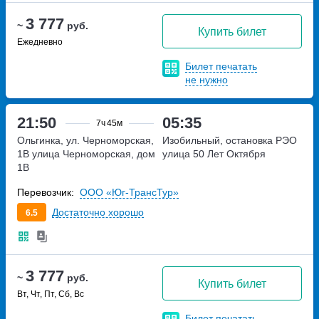
3 777
~
руб.
Купить билет
Ежедневно
Билет печатать
не нужно
21:50
05:35
7ч
45м
Ольгинка, ул. Черноморская,
Изобильный, остановка РЭО
1В
улица Черноморская, дом
улица 50 Лет Октября
1В
Перевозчик:
ООО «Юг-ТрансТур»
Достаточно хорошо
6.5
3 777
~
руб.
Купить билет
Вт, Чт, Пт, Сб, Вс
Билет печатать