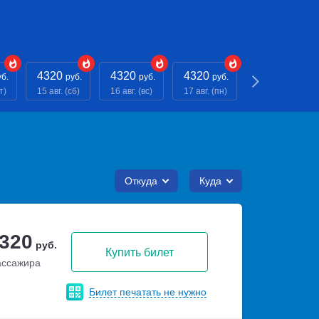
4320
4320
4320
- - -
уб.
руб.
руб.
руб.
руб.
т)
15 авг. (сб)
16 авг. (вс)
17 авг. (пн)
18 авг. (вт)
Откуда
Куда
 320
руб.
Купить билет
ассажира
Билет печатать не нужно