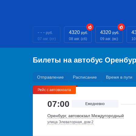
- - -
4320
4320
4
руб.
руб.
руб.
07 авг. (пт)
08 авг. (сб)
09 авг. (вс)
10
Билеты на автобус Оренбур
Отправление
Расписание
Время в пути
Рейс с автовокзала
07:00
Ежедневно
Оренбург, автовокзал Междугородный
улица Элеваторная, дом 2