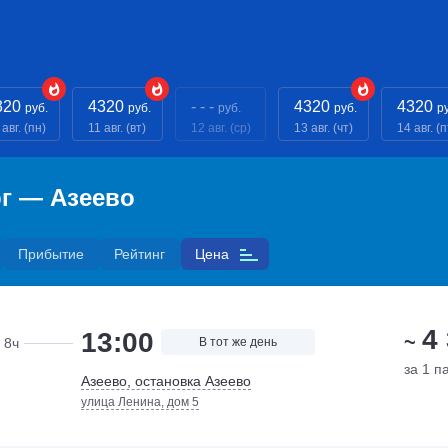
320
4320
- - -
4320
4320
руб.
руб.
руб.
руб.
р
 авг. (пн)
11 авг. (вт)
12 авг. (ср)
13 авг. (чт)
14 авг. (п
г — Азеево
Прибытие
Рейтинг
Цена
4
13:00
~
8ч
В тот же день
за 1 п
Азеево, остановка Азеево
улица Ленина, дом 5