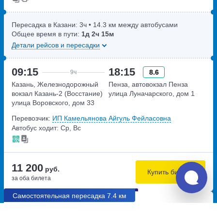
Пересадка в Казани:
3ч
• 14.3 км между автобусами
Общее время в пути:
1д
2ч
15м
Детали рейсов и пересадки
09:15
18:15
8.6
9ч
Казань, Железнодорожный
Пенза, автовокзал Пенза
вокзал Казань-2 (Восстание)
улица Луначарского, дом 1
улица Воровского, дом 33
Перевозчик:
ИП Камельянова Айгуль Фейласовна
Автобус ходит: Ср, Вс
11 200
руб.
Купить билеты
за оба билета
Самостоятельная пересадка 7.4 км
09:00
09:05
7.9
1д
2ч
5м