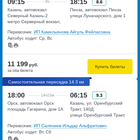
09:15
18:15
8.6
9ч
Казань, автовокзал
Пенза, автовокзал Пенза
Северный Казань-2
улица Луначарского, дом 1
метро Серверный вокзал,
улица Воровского, дом 33
Перевозчик:
ИП Камельянова Айгуль Фейласовна
Автобус ходит: Ср, Вс
11 199
руб.
Купить билеты
за оба билета
Самостоятельная пересадка 14.3 км
18:00
06:15
9.3
14ч
15м
Орск, автовокзал Орск
Казань, ул. Оренбургский
площадь Гагарина, дом 1А
Тракт, 140Д
улица Оренбургский Тракт,
дом 140Д
Перевозчик:
ИП Саляхиев Ильдар Альфритович
Автобус ходит: Вт, Сб