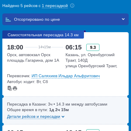
Найдено 5 рейсов с
1 пересадкой
Отсортировано по
Самостоятельная пересадка 14.3 км
18:00
06:15
9.3
14ч
15м
Орск, автовокзал Орск
Казань, ул. Оренбургский
площадь Гагарина, дом 1А
Тракт, 140Д
улица Оренбургский Тракт,
дом 140Д
Перевозчик:
ИП Саляхиев Ильдар Альфритович
Автобус ходит: Вт, Сб
Пересадка в Казани:
3ч
• 14.3 км между автобусами
Общее время в пути:
1д
2ч
15м
Детали рейсов и пересадки